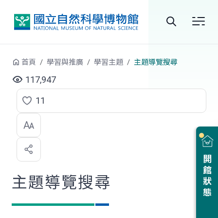
跳到中央內容區塊
全
站
首頁
學習與推廣
學習主題
主題導覽搜尋
搜
117,947
尋
11
點
選
喜
開館狀態
歡
主題導覽搜尋