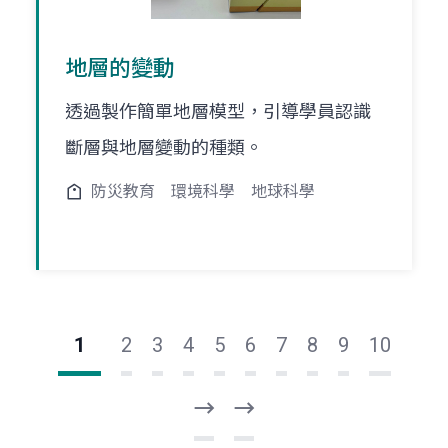
地層的變動
透過製作簡單地層模型，引導學員認識
斷層與地層變動的種類。
防災教育
環境科學
地球科學
1
2
3
4
5
6
7
8
9
10
下
最
一
後