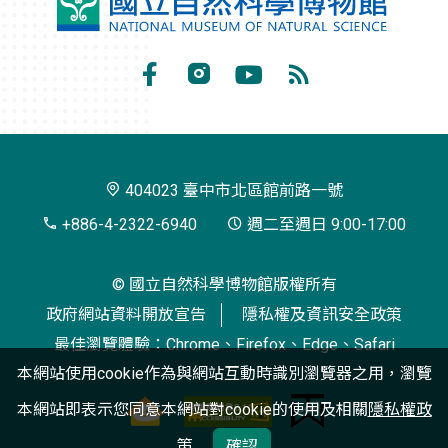
國
立
自
Facebook
Instagram
Youtube
RSS
然
訂
科
閱
學
404023 臺中市北區館前路一號
博
+886-4-2322-6940
週二至週日 9:00-17:00
物
© 國立自然科學博物館版權所有
館
政府網站資料開放宣告
隱私權及資訊安全政策
最佳瀏覽體驗：Chrome、Firefox、Edge、Safari
本網站使用cookie作為與網站互動時識別瀏覽器之用，瀏覽
本網站即表示您同意本網站對cookie的使用及相關
隱私權政
策
確認