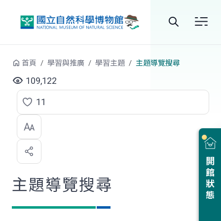
跳到中央內容區塊
全
站
首頁
學習與推廣
學習主題
主題導覽搜尋
搜
109,122
尋
11
點
選
喜
開館狀態
歡
主題導覽搜尋