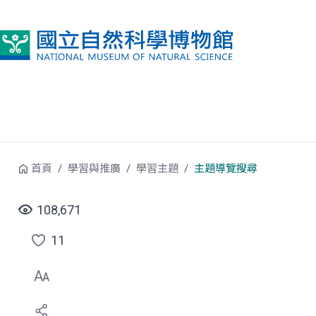
跳到中央內容區塊
首頁
學習與推廣
學習主題
主題導覽搜尋
108,671
11
點
選
喜