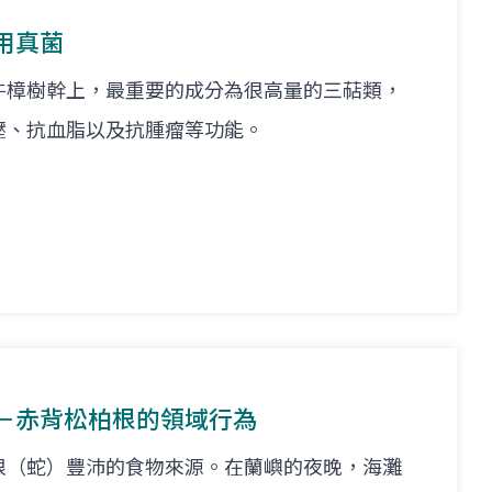
用真菌
牛樟樹幹上，最重要的成分為很高量的三萜類，
壓、抗血脂以及抗腫瘤等功能。
－赤背松柏根的領域行為
根（蛇）豐沛的食物來源。在蘭嶼的夜晚，海灘