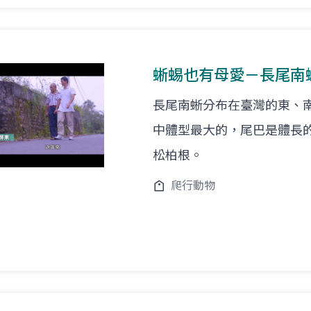
蜥蜴也有母愛－長尾南
長尾南蜥分布在臺灣的東、
中體型最大的，尾巴是體長
松柏根。
爬行動物