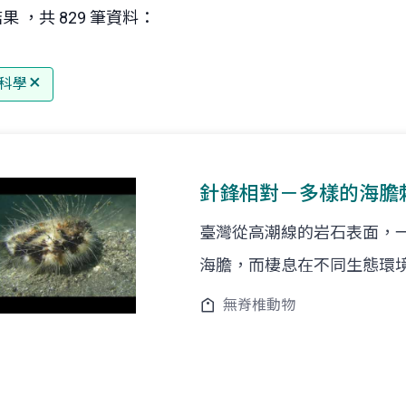
果 ，共 829 筆資料：
科學
針鋒相對－多樣的海膽
臺灣從高潮線的岩石表面，一直
海膽，而棲息在不同生態環
無脊椎動物