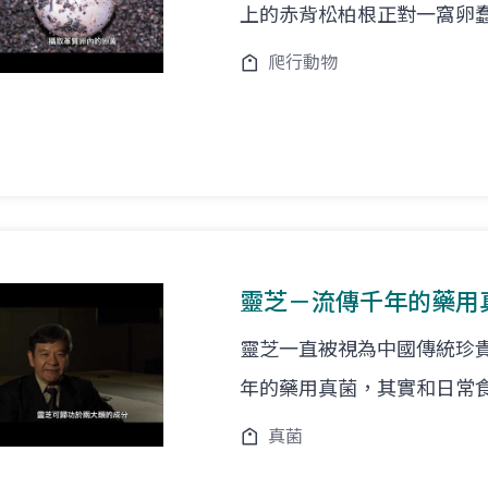
上的赤背松柏根正對一窩卵
爬行動物
靈芝－流傳千年的藥用
靈芝一直被視為中國傳統珍
年的藥用真菌，其實和日常
真菌