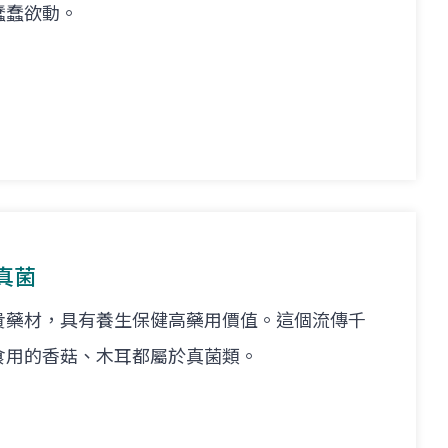
蠢蠢欲動。
真菌
貴藥材，具有養生保健高藥用價值。這個流傳千
食用的香菇、木耳都屬於真菌類。