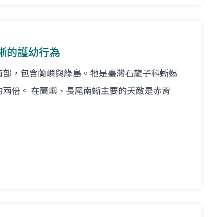
蜥的護幼行為
南部，包含蘭嶼與綠島。牠是臺灣石龍子科蜥蜴
的兩倍。 在蘭嶼、長尾南蜥主要的天敵是赤背