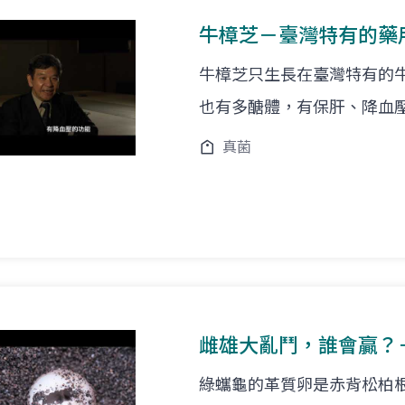
牛樟芝－臺灣特有的藥
牛樟芝只生長在臺灣特有的
也有多醣體，有保肝、降血
真菌
雌雄大亂鬥，誰會贏？
綠蠵龜的革質卵是赤背松柏