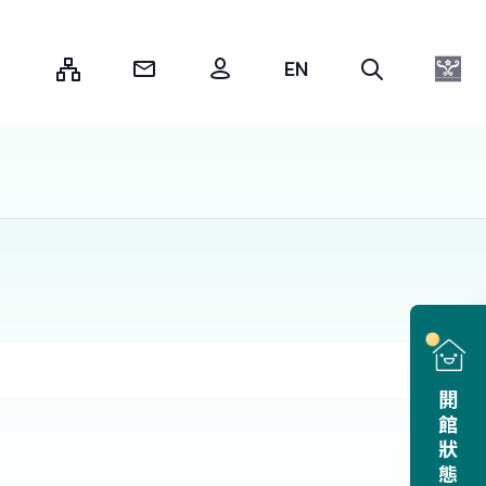
:::
開館狀態