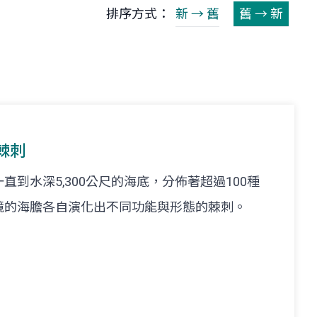
排序方式：
新 → 舊
舊 → 新
棘刺
到水深5,300公尺的海底，分佈著超過100種
境的海膽各自演化出不同功能與形態的棘刺。