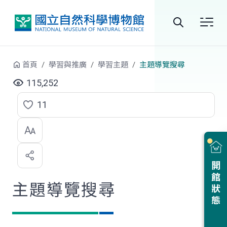
跳到中央內容區塊
全
站
首頁
學習與推廣
學習主題
主題導覽搜尋
搜
115,252
尋
11
點
選
喜
開館狀態
歡
主題導覽搜尋