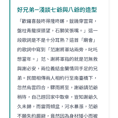
好兄弟—淺談七爺與八爺的造型
「歡鑼喜鼓咚得隆咚鏘，鈸鐃穿雲霄，
盤柱青龍探頭望，石獅笑張嘴。」這一
段歌詞是不是十分耳熟？這首「廟會」
的歌詞中寫到「范謝將軍站兩旁，叱吒
想當年。」范、謝將軍指的就是范無救
與謝必安，兩位義結金蘭情同手足的兄
弟。民間相傳兩人相約行至南臺橋下，
忽然烏雲四合，驟雨將至，謝爺請范爺
稍待，自己趕回家中取傘，豈知謝爺久
久未歸，而雷雨傾盆，河水暴漲，范爺
不願失約趨避，竟然因為身材矮小而被