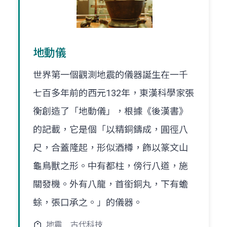
地動儀
世界第一個觀測地震的儀器誕生在一千
七百多年前的西元132年，東漢科學家張
衡創造了「地動儀」，根據《後漢書》
的記載，它是個「以精銅鑄成，圓徑八
尺，合蓋隆起，形似酒樽，飾以篆文山
龜鳥獸之形。中有都柱，傍行八道，施
關發機。外有八龍，首銜銅丸，下有蟾
蜍，張口承之。」的儀器。
地震
古代科技