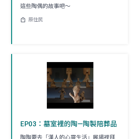
這些陶偶的故事吧～
原住民
EP03：墓室裡的陶—陶製陪葬品
陶陶要去「漢人的心靈生活」展場裡拜