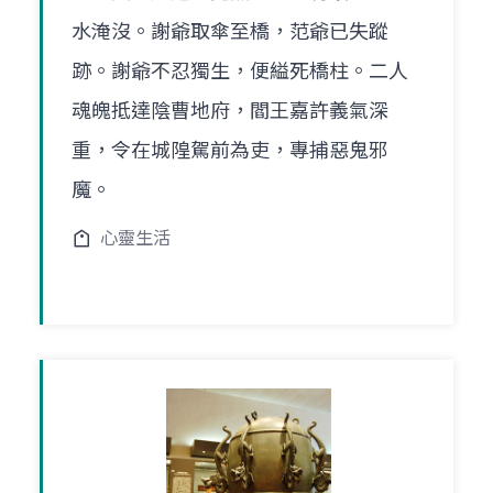
水淹沒。謝爺取傘至橋，范爺已失蹤
跡。謝爺不忍獨生，便縊死橋柱。二人
魂魄抵達陰曹地府，閻王嘉許義氣深
重，令在城隍駕前為吏，專捕惡鬼邪
魔。
心靈生活