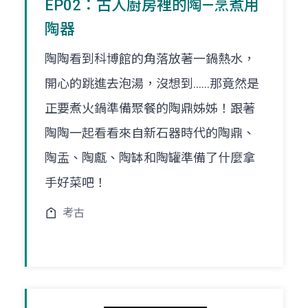
EP02：古人廚房裡的陶—烹煮用
陶器
陶陶看到科博館的角落放著一鍋熱水，
開心的跳進去泡湯，沒想到......那竟然是
正要煮火鍋準備聚餐的陶鼎姊姊！跟著
陶陶一起看看來自新石器時代的陶鼎、
陶盂、陶甗、陶缽和陶罐準備了什麼拿
手好菜吧！
考古