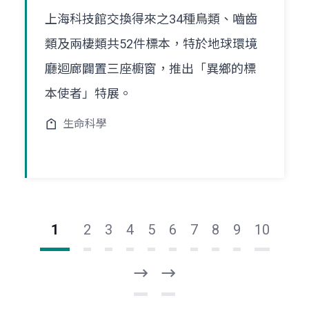
上海科技館交換得來之34種鳥類、嚙齒
類及兩棲類共52件標本，特於地球環境
廳迴廊闢置三座櫥窗，推出「異鄉的標
本使者」特展。
生命科學
1
2
3
4
5
6
7
8
9
10
下
最
一
後