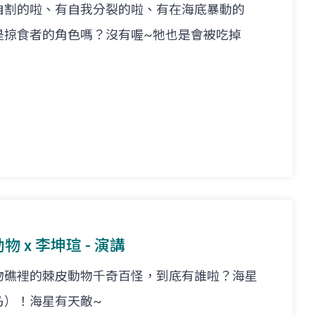
自割的啦、有自我分裂的啦、有在海底暴動的
是掠食者的角色嗎？沒有喔~牠也是會被吃掉
物 x 李坤瑄 - 演講
物礁裡的棘皮動物千奇百怪，到底有誰啦？海星
乃）！海星有天敵~