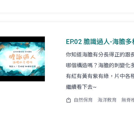
EP.02 膽識過人-海膽多
你知道海膽有分長得正的跟
哪個構造嗎？海膽的刺變化
有紅有黃有紫有綠，片中各
繼續看下去~
自然保育
海洋教育
無脊