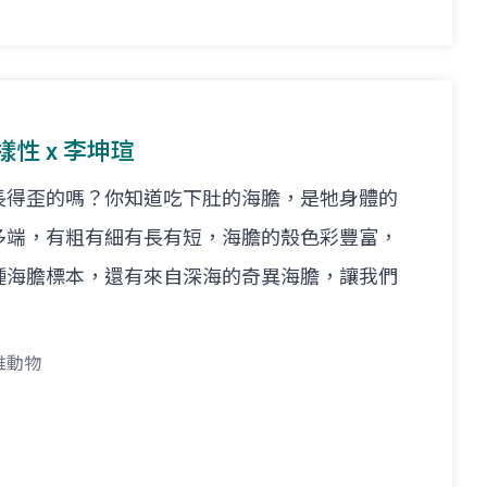
樣性 x 李坤瑄
長得歪的嗎？你知道吃下肚的海膽，是牠身體的
多端，有粗有細有長有短，海膽的殼色彩豐富，
種海膽標本，還有來自深海的奇異海膽，讓我們
椎動物