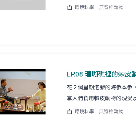
環境科學
無脊椎動物
EP.08 珊瑚礁裡的棘皮動
花２個星期泡發的海參本參
享人們食用棘皮動物的現況
環境科學
無脊椎動物