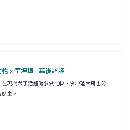
物 x 李坤瑄 - 幕後訪談
，在現場帶了活體海參做比較，李坤瑄大哥也分
及歷史。