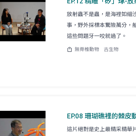
EP.12 精雕「矽」琢-
放射蟲不是蟲，是海裡如細
事，野外採標本驚險萬分，
這些問題牙一咬就過了。
無脊椎動物
古生物
EP.08 珊瑚礁裡的棘皮動
這片絕對是史上最精采精華