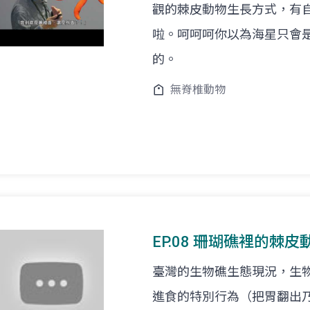
觀的棘皮動物生長方式，有
啦。呵呵呵你以為海星只會
的。
無脊椎動物
EP.08 珊瑚礁裡的棘皮動
臺灣的生物礁生態現況，生
進食的特別行為（把胃翻出