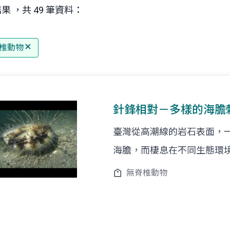
果 ，共 49 筆資料：
椎動物
針鋒相對－多樣的海膽
臺灣從高潮線的岩石表面，一直
海膽，而棲息在不同生態環
無脊椎動物