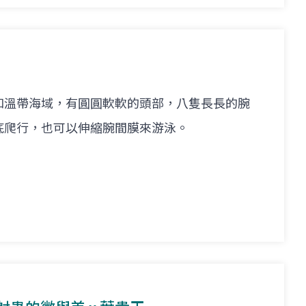
和溫帶海域，有圓圓軟軟的頭部，八隻長長的腕
底爬行，也可以伸縮腕間膜來游泳。