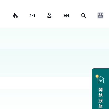
:::
開館狀態