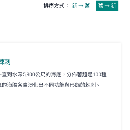
排序方式：
新 → 舊
舊 → 新
棘刺
到水深5,300公尺的海底，分佈著超過100種
境的海膽各自演化出不同功能與形態的棘刺。