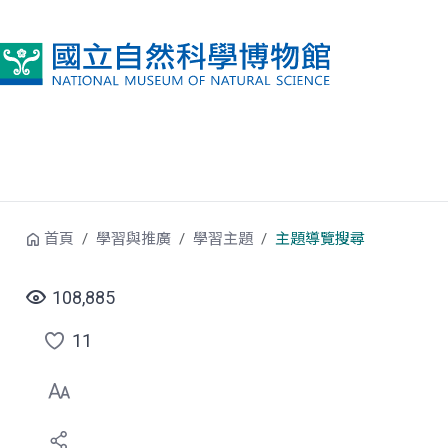
跳到中央內容區塊
首頁
學習與推廣
學習主題
主題導覽搜尋
108,885
11
點
選
喜