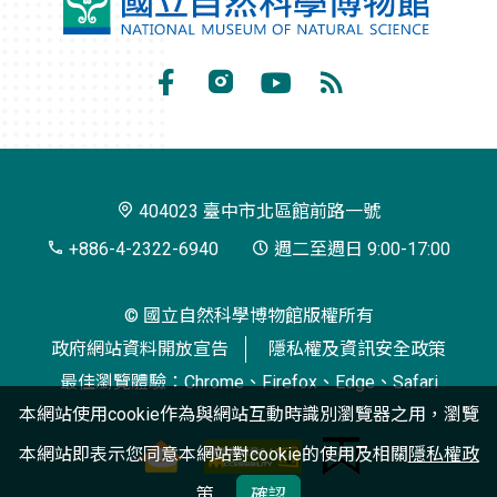
國
立
自
Facebook
Instagram
Youtube
RSS
然
訂
科
閱
學
404023 臺中市北區館前路一號
博
+886-4-2322-6940
週二至週日 9:00-17:00
物
© 國立自然科學博物館版權所有
館
政府網站資料開放宣告
隱私權及資訊安全政策
最佳瀏覽體驗：Chrome、Firefox、Edge、Safari
本網站使用cookie作為與網站互動時識別瀏覽器之用，瀏覽
本網站即表示您同意本網站對cookie的使用及相關
隱私權政
策
確認