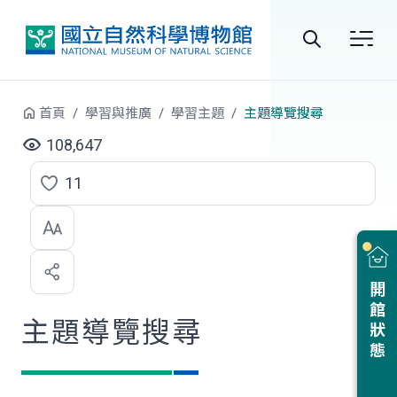
跳到中央內容區塊
全
站
首頁
學習與推廣
學習主題
主題導覽搜尋
搜
108,647
尋
11
點
選
喜
開館狀態
歡
主題導覽搜尋