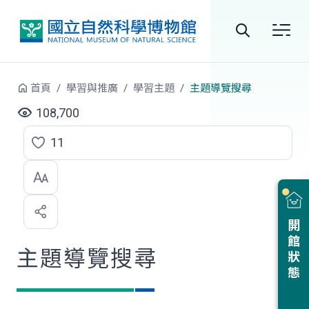
跳到中央內容區塊
全
站
首頁
學習與推廣
學習主題
主題導覽搜尋
搜
108,700
尋
11
點
選
喜
開館狀態
歡
主題導覽搜尋