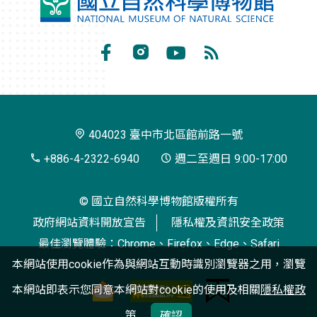
國
立
自
Facebook
Instagram
Youtube
RSS
然
訂
科
閱
學
404023 臺中市北區館前路一號
博
+886-4-2322-6940
週二至週日 9:00-17:00
物
© 國立自然科學博物館版權所有
館
政府網站資料開放宣告
隱私權及資訊安全政策
最佳瀏覽體驗：Chrome、Firefox、Edge、Safari
本網站使用cookie作為與網站互動時識別瀏覽器之用，瀏覽
本網站即表示您同意本網站對cookie的使用及相關
隱私權政
策
確認