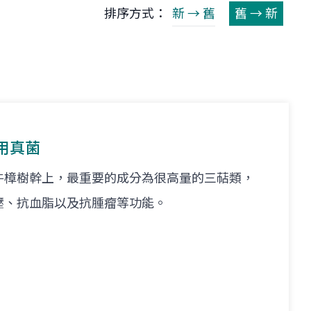
排序方式：
新 → 舊
舊 → 新
用真菌
牛樟樹幹上，最重要的成分為很高量的三萜類，
壓、抗血脂以及抗腫瘤等功能。