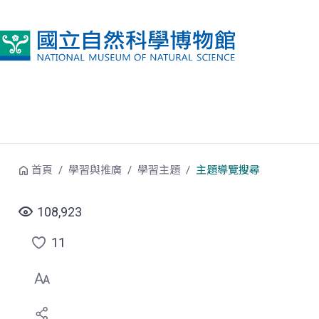
跳到中央內容區塊
首頁
學習與推廣
學習主題
主題導覽搜尋
108,923
11
點
選
喜