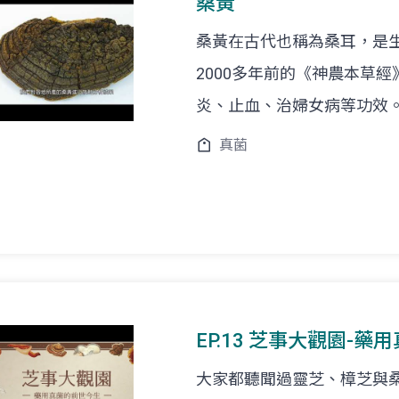
桑黃
桑黃在古代也稱為桑耳，是
2000多年前的《神農本草
炎、止血、治婦女病等功效
真菌
EP.13 芝事大觀園-藥
大家都聽聞過靈芝、樟芝與