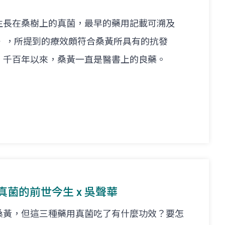
生長在桑樹上的真菌，最早的藥用記載可溯及
經》，所提到的療效頗符合桑黃所具有的抗發
。千百年以來，桑黃一直是醫書上的良藥。
用真菌的前世今生 x 吳聲華
桑黃，但這三種藥用真菌吃了有什麼功效？要怎