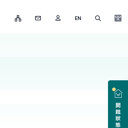
:::
開館狀態