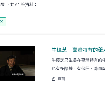
果 ，共 61 筆資料：
牛樟芝－臺灣特有的藥
牛樟芝只生長在臺灣特有的
也有多醣體，有保肝、降血
真菌