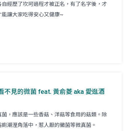
各自經歷了坎坷過程才被正名，有了名字後，才
才能讓大家吃得安心又健康~
看不見的微菌 feat. 黃俞菱 aka 愛逛酒
真菌，應該是一些香菇、洋菇等食用的菇類。除
浴廁潮溼角落中，惹人厭的黴菌等微真菌。