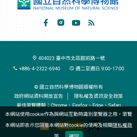
國
立
自
Facebook
Instagram
Youtube
RSS
然
訂
科
閱
學
404023 臺中市北區館前路一號
博
+886-4-2322-6940
週二至週日 9:00-17:00
物
© 國立自然科學博物館版權所有
館
政府網站資料開放宣告
隱私權及資訊安全政策
最佳瀏覽體驗：Chrome、Firefox、Edge、Safari
本網站使用cookie作為與網站互動時識別瀏覽器之用，瀏覽
本網站即表示您同意本網站對cookie的使用及相關
隱私權政
策
確認