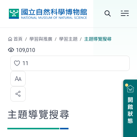
跳到中央內容區塊
全
站
首頁
學習與推廣
學習主題
主題導覽搜尋
搜
109,010
尋
11
點
選
喜
開館狀態
歡
主題導覽搜尋