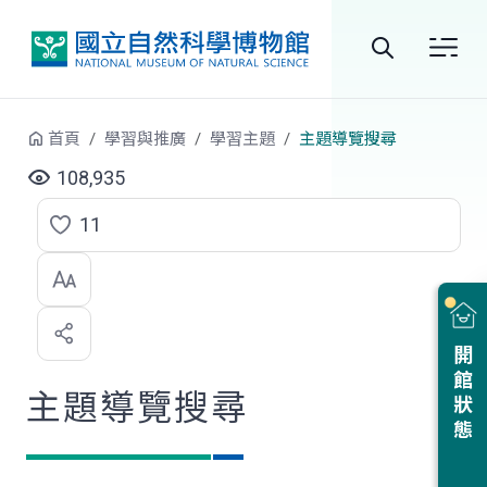
跳到中央內容區塊
全
站
首頁
學習與推廣
學習主題
主題導覽搜尋
搜
108,935
尋
11
點
選
喜
開館狀態
歡
主題導覽搜尋