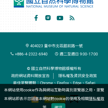
國
立
自
Facebook
Instagram
Youtube
RSS
然
訂
科
閱
學
404023 臺中市北區館前路一號
博
+886-4-2322-6940
週二至週日 9:00-17:00
物
© 國立自然科學博物館版權所有
館
政府網站資料開放宣告
隱私權及資訊安全政策
最佳瀏覽體驗：Chrome、Firefox、Edge、Safari
本網站使用cookie作為與網站互動時識別瀏覽器之用，瀏覽
本網站即表示您同意本網站對cookie的使用及相關
隱私權政
策
確認