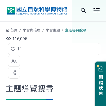
跳到中央內容區塊
全
站
首頁
學習與推廣
學習主題
主題導覽搜尋
搜
116,095
尋
11
點
選
喜
開館狀態
歡
主題導覽搜尋