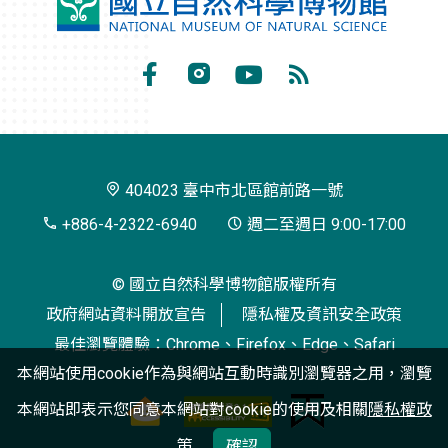
國
立
自
Facebook
Instagram
Youtube
RSS
然
訂
科
閱
學
404023 臺中市北區館前路一號
博
+886-4-2322-6940
週二至週日 9:00-17:00
物
© 國立自然科學博物館版權所有
館
政府網站資料開放宣告
隱私權及資訊安全政策
最佳瀏覽體驗：Chrome、Firefox、Edge、Safari
本網站使用cookie作為與網站互動時識別瀏覽器之用，瀏覽
本網站即表示您同意本網站對cookie的使用及相關
隱私權政
策
確認