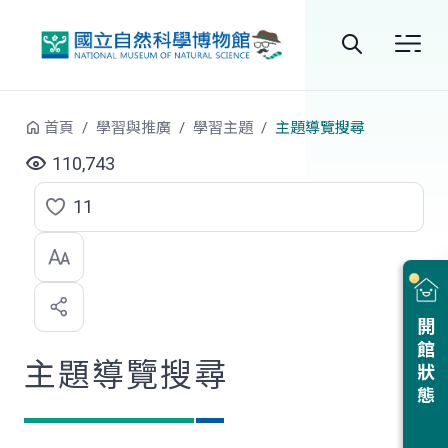
跳到中央內容區塊
全
站
首頁
學習與推廣
學習主題
主題導覽搜尋
搜
110,743
尋
11
點
選
喜
開館狀態
歡
主題導覽搜尋