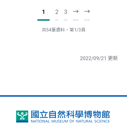
1
2
3
下
最
一
後
頁
一
共54筆資料，第1/3頁
頁
2022/09/21 更新
國
立