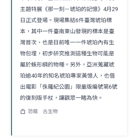
主題特展《那一刻－琥珀的記憶》4月29
日正式登場。現場集結6件臺灣琥珀標
本，其中一件臺南東山發現的標本是臺
灣首次、也是目前唯一一件琥珀內有生
物包埋，初步研究推測這種生物可能是
屬於蛛形綱的物種。另外，亞洲蒐藏琥
珀逾40年的知名琥珀專家黃憶人，也借
出電影「侏羅紀公園」限量版編號第6號
的復刻版手杖，讓觀眾一睹為快。
恐龍
古生物