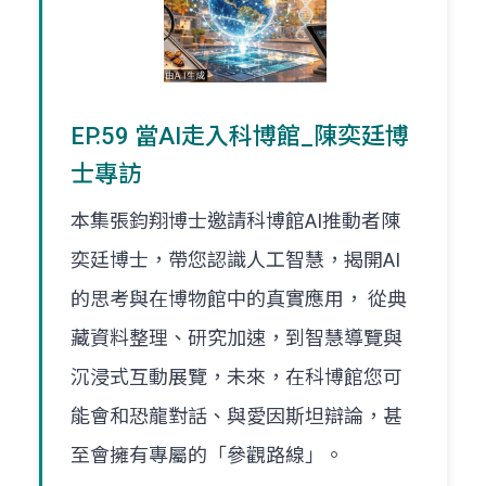
EP.59 當AI走入科博館_陳奕廷博
士專訪
本集張鈞翔博士邀請科博館AI推動者陳
奕廷博士，帶您認識人工智慧，揭開AI
的思考與在博物館中的真實應用， 從典
藏資料整理、研究加速，到智慧導覽與
沉浸式互動展覽，未來，在科博館您可
能會和恐龍對話、與愛因斯坦辯論，甚
至會擁有專屬的「參觀路線」。