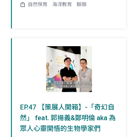
自然保育
海洋教育
鯨豚
EP.47 【策展人開箱】-「奇幻自
然」 feat. 郭揚義&鄭明倫 aka 為
眾人心靈開悟的生物學家們