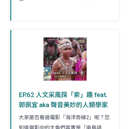
EP.62 人文采風探「索」趣 feat.
郭佩宜 aka 聲音美妙的人類學家
大家是否看過電影「海洋奇緣2」呢？您
知道電影中的主角們其實是「南島語