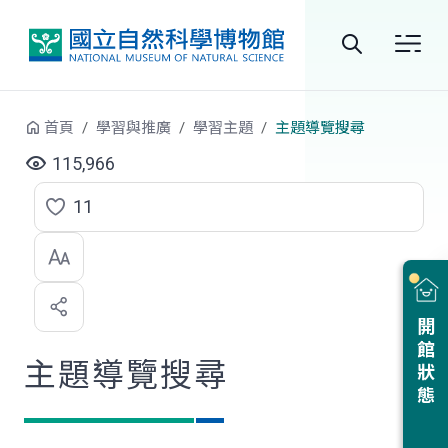
跳到中央內容區塊
全
站
首頁
學習與推廣
學習主題
主題導覽搜尋
搜
115,966
尋
11
點
選
喜
開館狀態
歡
主題導覽搜尋