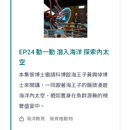
EP.24 動一動 潛入海洋 探索內太
空
本集張博士邀請科博館海王子黃興倬博
士來開講，一同跟著海王子的鏡頭漫遊
海洋內太空，猶如置身在魚群游舞的視
覺盛宴中。
海洋教育
無脊椎動物