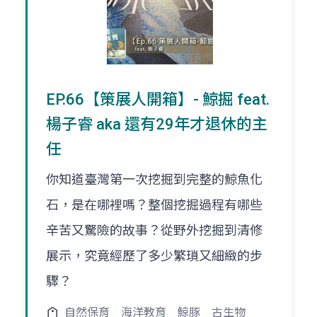
EP.66【策展人開箱】- 鯨掘 feat.
楊子睿 aka 還有29年才退休的主
任
你知道臺灣第一次挖掘到完整的鯨魚化
石，是在哪裡嗎？整個挖掘過程有哪些
辛苦又驚險的故事？從野外挖掘到清修
展示，究竟經歷了多少繁瑣又細緻的步
驟？
自然保育
海洋教育
鯨豚
古生物