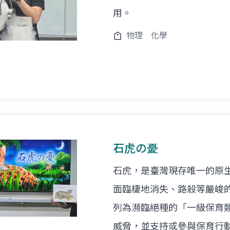
用。
物理
化學
石虎の憂
石虎，是臺灣現存唯一的原
面臨棲地消失、路殺等嚴峻的
列為瀕臨絕種的「一級保育
威脅，並支持或參與保育行