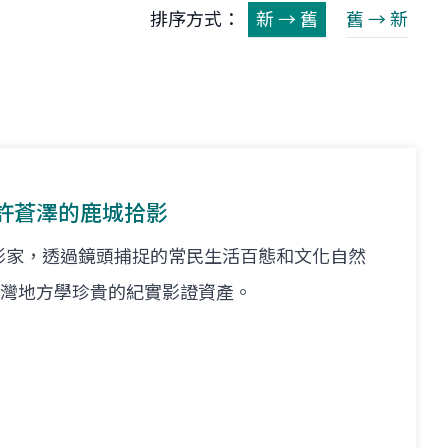
排序方式：
新 → 舊
舊 → 新
許蒼澤的鹿城拾影
影家，透過鏡頭捕捉的常民生活百態和文化自然
代臺灣地方學珍貴的紀實影證資產。