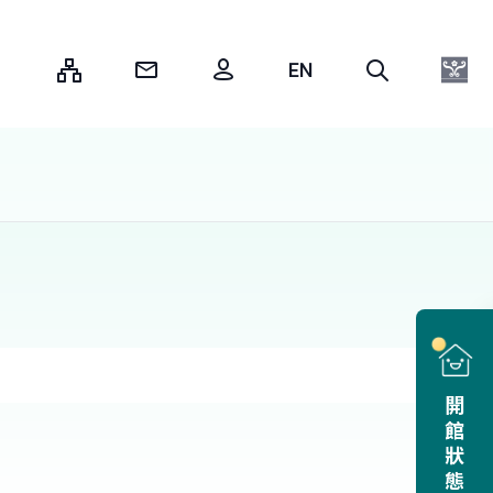
:::
開館狀態