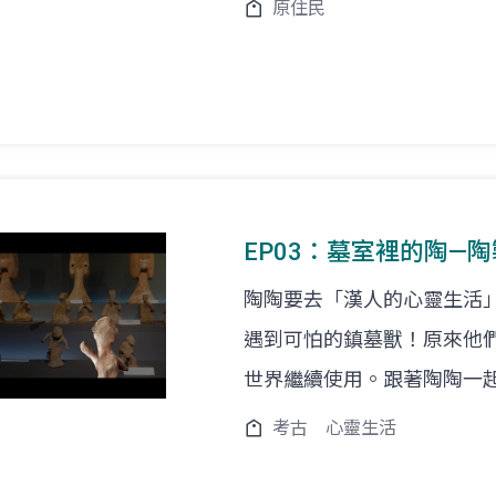
原住民
EP03：墓室裡的陶—
陶陶要去「漢人的心靈生活
遇到可怕的鎮墓獸！原來他
世界繼續使用。跟著陶陶一
考古
心靈生活