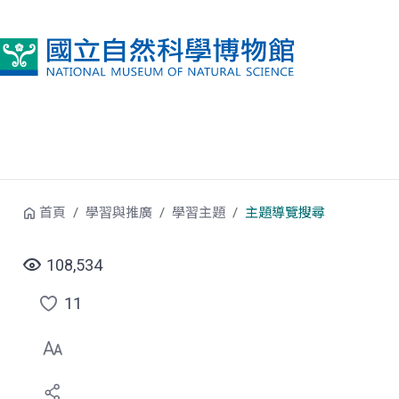
跳到中央內容區塊
首頁
學習與推廣
學習主題
主題導覽搜尋
108,534
11
點
選
喜