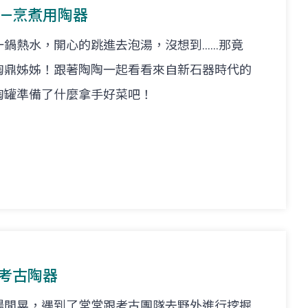
陶—烹煮用陶器
熱水，開心的跳進去泡湯，沒想到......那竟
陶鼎姊姊！跟著陶陶一起看看來自新石器時代的
陶罐準備了什麼拿手好菜吧！
—考古陶器
場閒晃，遇到了常常跟考古團隊去野外進行挖掘