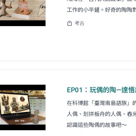
工作的小平鏟。好奇的陶陶對考古
考古
EP01：玩偶的陶—達
在科博館「臺灣南島語族」
人偶、划拼板舟的人偶、舂
認識這些陶偶的故事吧～