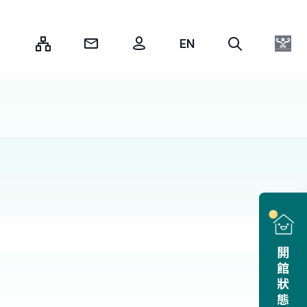
:::
開館狀態