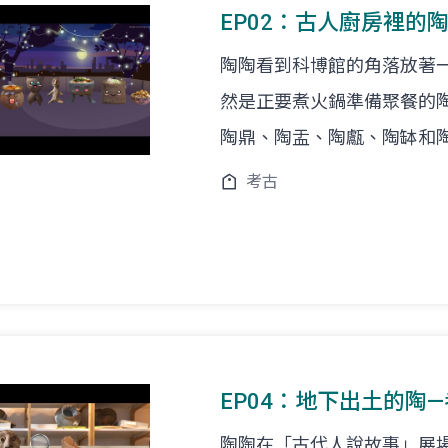
EP02：古人廚房裡的
陶陶看到科博館的角落放著一鍋
然是正要煮火鍋準備聚餐的
陶鼎、陶盂、陶甗、陶缽和
考古
EP04：地下出土的陶
陶陶在「古代人說故事」展