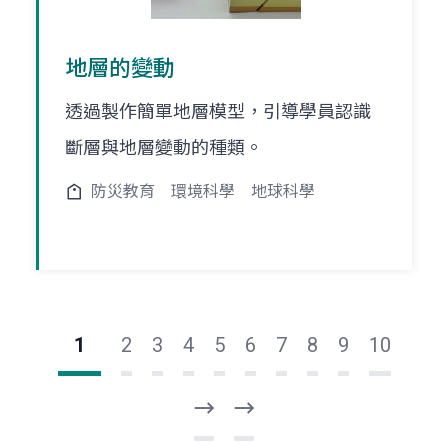
地層的變動
透過製作簡單地層模型，引導學員認識
斷層與地層變動的種類。
防災教育
環境科學
地球科學
1
2
3
4
5
6
7
8
9
10
下
最
一
後