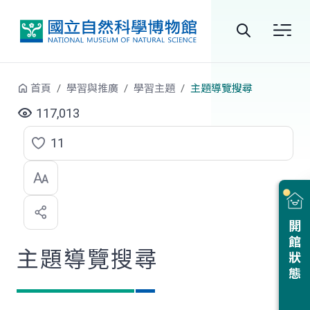
跳到中央內容區塊
全
站
首頁
學習與推廣
學習主題
主題導覽搜尋
搜
117,013
尋
11
點
選
喜
開館狀態
歡
主題導覽搜尋