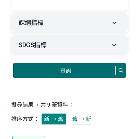
課綱指標
SDGS指標
查詢
搜尋結果 ，共 9 筆資料：
排序方式：
新 → 舊
舊 → 新