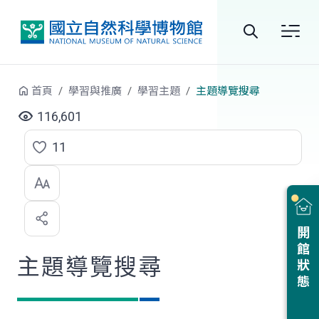
跳到中央內容區塊
全
站
首頁
學習與推廣
學習主題
主題導覽搜尋
搜
116,601
尋
11
點
選
喜
開館狀態
歡
主題導覽搜尋