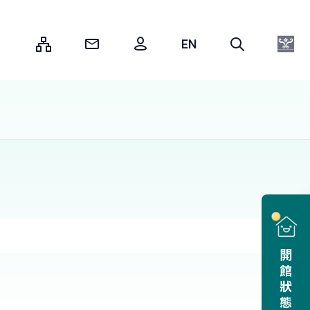
:::
開館狀態