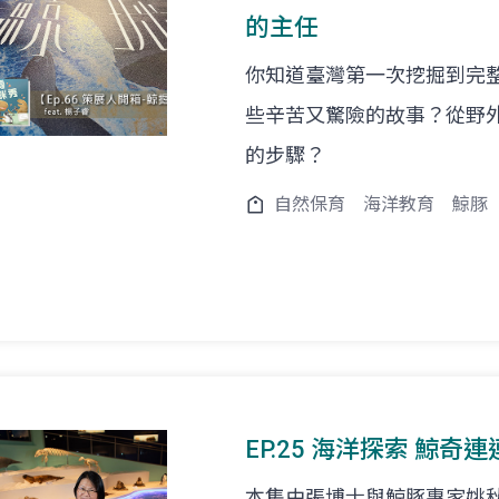
的主任
你知道臺灣第一次挖掘到完
些辛苦又驚險的故事？從野
的步驟？
自然保育
海洋教育
鯨豚
EP.25 海洋探索 鯨奇連
本集由張博士與鯨豚專家姚