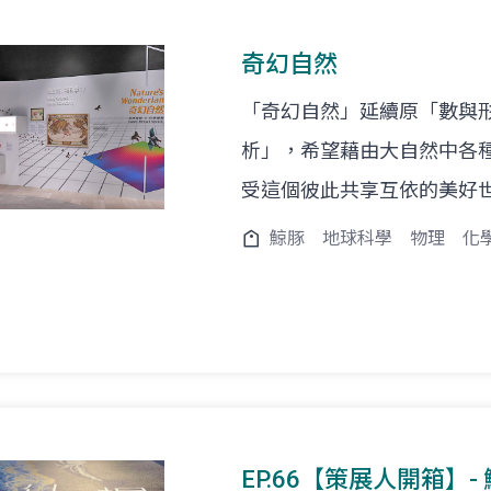
奇幻自然
「奇幻自然」延續原「數與
析」，希望藉由大自然中各
受這個彼此共享互依的美好
鯨豚
地球科學
物理
化
EP.66【策展人開箱】- 鯨