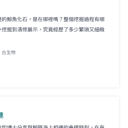
整的鯨魚化石，是在哪裡嗎？整個挖掘過程有哪
外挖掘到清修展示，究竟經歷了多少繁瑣又細緻
古生物
連
秋如博士分享與鯨豚海上相遇的幸運時刻，在充