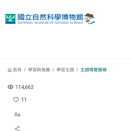
跳到中央內容區塊
首頁
學習與推廣
學習主題
主題導覽搜尋
114,662
11
點
選
喜