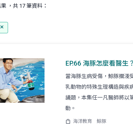
果 ，共 17 筆資料：
EP.66 海豚怎麼看
當海豚生病受傷，鯨豚擱淺
乳動物的特殊生理構造與疾
議題，本集任一凡醫師將以
動。
海洋教育
鯨豚