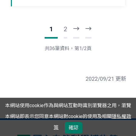
1
2
下
最
一
後
頁
一
共36筆資料，第1/2頁
頁
2022/09/21 更新
本網站使用cookie作為與網站互動時識別瀏覽器之用，瀏覽
本網站即表示您同意本網站對cookie的使用及相關
隱私權政
策
確認