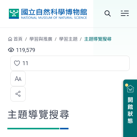
跳到中央內容區塊
全
站
首頁
學習與推廣
學習主題
主題導覽搜尋
搜
119,579
尋
11
點
選
喜
開館狀態
歡
主題導覽搜尋