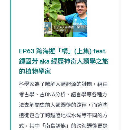
EP.63 跨海邂「構」(上集) feat.
鍾國芳 aka 經歷神奇人類學之旅
的植物學家
科學家為了瞭解人類起源的謎團，藉由
考古學、古DNA分析、語言學等各種方
法去解開史前人類遷徙的路徑，而這些
遷徙包含了跨越陸地或水域等不同的方
式，其中「南島語族」的跨海遷徙更是