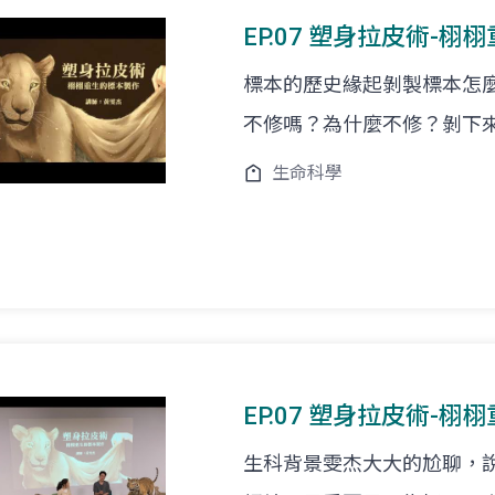
EP.07 塑身拉皮術-栩栩
標本的歷史緣起剝製標本怎
不修嗎？為什麼不修？剝下
生命科學
EP.07 塑身拉皮術-栩
生科背景雯杰大大的尬聊，