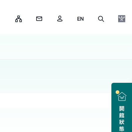
:::
開館狀態