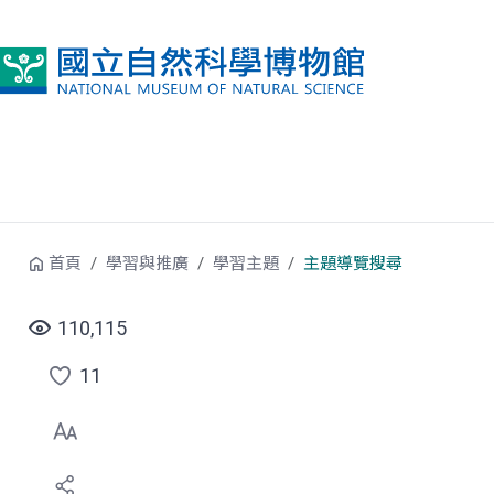
跳到中央內容區塊
首頁
學習與推廣
學習主題
主題導覽搜尋
110,115
11
點
選
喜