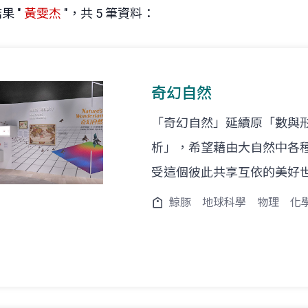
果 "
黃雯杰
"，共 5 筆資料：
奇幻自然
「奇幻自然」延續原「數與
析」，希望藉由大自然中各
受這個彼此共享互依的美好
鯨豚
地球科學
物理
化