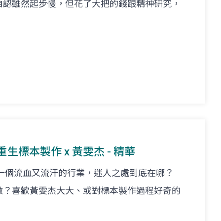
自認雖然起步慢，但花了大把的錢跟精神研究，
重生標本製作 x 黃雯杰 - 精華
 一個流血又流汗的行業，迷人之處到底在哪？
做？喜歡黃雯杰大大、或對標本製作過程好奇的