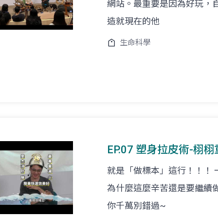
網站。最重要是因為好玩，
造就現在的他
生命科學
EP.07 塑身拉皮術-栩栩
就是「做標本」這行！！！
為什麼這麼辛苦還是要繼續
你千萬別錯過~