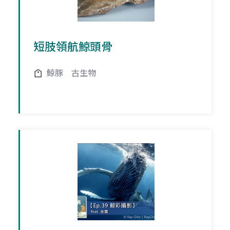
短肢領航鯨頭骨
鯨豚
古生物