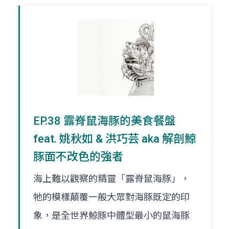
EP.38 露脊鼠海豚的美食餐盤
feat. 姚秋如 & 洪巧芸 aka 解剖鯨
豚面不改色的強者
海上難以觀察的精靈「露脊鼠海豚」，
牠的模樣顛覆一般大眾對海豚既定的印
象，是全世界鯨豚中體型最小的鼠海豚