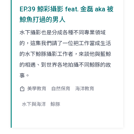
EP.39 鯨彩攝影 feat. 金磊 aka 被
鯨魚打過的男人
水下攝影也是分成各種不同專業領域
的，這集我們請了一位把工作當成生活
的水下鯨豚攝影工作者，來談他與藍鯨
的相遇、到世界各地拍攝不同鯨豚的故
事。
美學教育
自然保育
海洋教育
水下與海洋
鯨豚