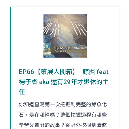
EP.66【策展人開箱】- 鯨掘 feat.
楊子睿 aka 還有29年才退休的主
任
你知道臺灣第一次挖掘到完整的鯨魚化
石，是在哪裡嗎？整個挖掘過程有哪些
辛苦又驚險的故事？從野外挖掘到清修