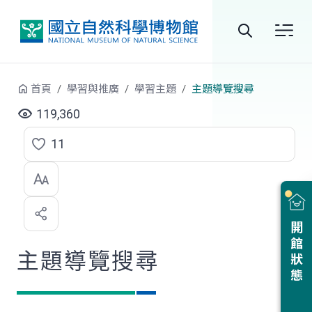
跳到中央內容區塊
全
站
首頁
學習與推廣
學習主題
主題導覽搜尋
搜
119,360
尋
11
點
選
喜
開館狀態
歡
主題導覽搜尋