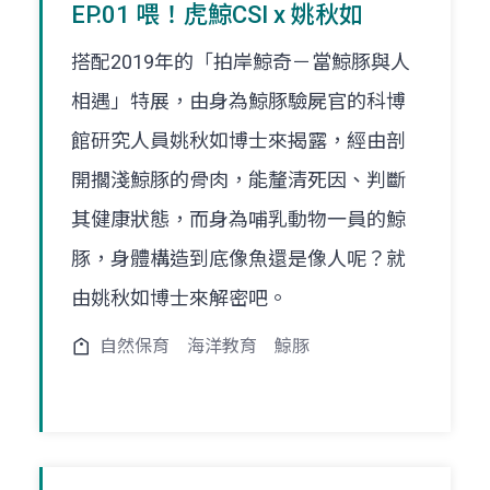
EP.01 喂！虎鯨CSI x 姚秋如
搭配2019年的「拍岸鯨奇－當鯨豚與人
相遇」特展，由身為鯨豚驗屍官的科博
館研究人員姚秋如博士來揭露，經由剖
開擱淺鯨豚的骨肉，能釐清死因、判斷
其健康狀態，而身為哺乳動物一員的鯨
豚，身體構造到底像魚還是像人呢？就
由姚秋如博士來解密吧。
自然保育
海洋教育
鯨豚