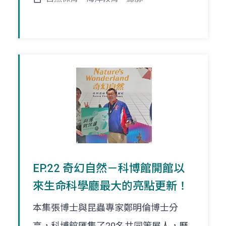
EP.22 奇幻自然－科博館開館以
來生命科學廳最大的亮點更新！
本集張博士與昆蟲專家鄭明倫博士分
享，科博館匯集了20名共同策展人，歷