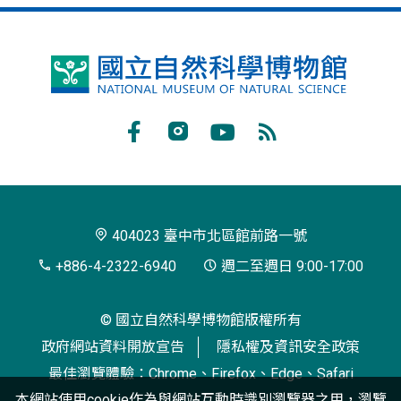
國
立
自
Facebook
Instagram
Youtube
RSS
然
訂
科
閱
學
404023 臺中市北區館前路一號
博
+886-4-2322-6940
週二至週日 9:00-17:00
物
© 國立自然科學博物館版權所有
館
政府網站資料開放宣告
隱私權及資訊安全政策
最佳瀏覽體驗：Chrome、Firefox、Edge、Safari
本網站使用cookie作為與網站互動時識別瀏覽器之用，瀏覽