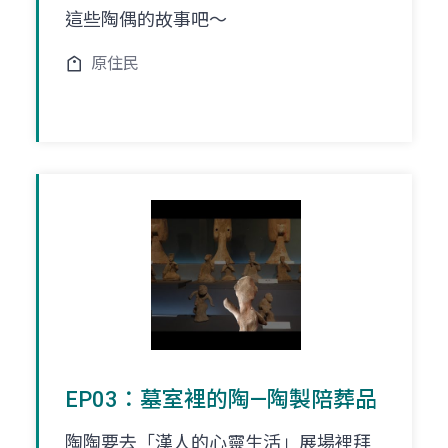
這些陶偶的故事吧～
原住民
EP03：墓室裡的陶—陶製陪葬品
陶陶要去「漢人的心靈生活」展場裡拜