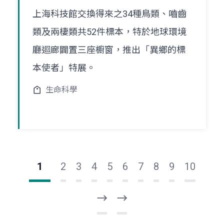
上海科技館交換得來之34種鳥類、嚙齒
類及兩棲類共52件標本，特於地球環境
廳迴廊闢置三座櫥窗，推出「異鄉的標
本使者」特展。
生命科學
1
2
3
4
5
6
7
8
9
10
下
最
一
後