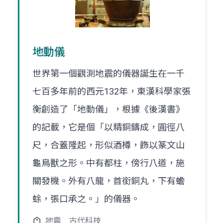
地動儀
世界第一個觀測地震的儀器誕生在一千
七百多年前的西元132年，東漢科學家張
衡創造了「地動儀」，根據《後漢書》
的記載，它是個「以精銅鑄成，圓徑八
尺，合蓋隆起，形似酒樽，飾以篆文山
龜鳥獸之形。中有都柱，傍行八道，施
關發機。外有八龍，首銜銅丸，下有蟾
蜍，張口承之。」的儀器。
地震
古代科技