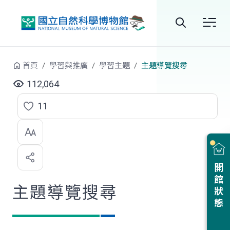
跳到中央內容區塊
全
站
首頁
學習與推廣
學習主題
主題導覽搜尋
搜
112,064
尋
11
點
選
喜
開館狀態
歡
主題導覽搜尋