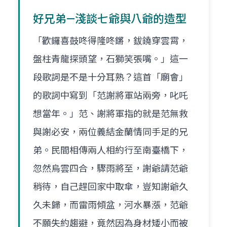
好兄弟—淺談七爺與八爺的造型
「歡鑼喜鼓咚得隆咚鏘，鈸鐃穿雲霄，
盤柱青龍探頭望，石獅笑張嘴。」這一
段歌詞是不是十分耳熟？這首「廟會」
的歌詞中寫到「范謝將軍站兩旁，叱吒
想當年。」范、謝將軍指的就是范無救
與謝必安，兩位義結金蘭情同手足的兄
弟。民間相傳兩人相約行至南臺橋下，
忽然烏雲四合，驟雨將至，謝爺請范爺
稍待，自己趕回家中取傘，豈知謝爺久
久未歸，而雷雨傾盆，河水暴漲，范爺
不願失約趨避，竟然因為身材矮小而被