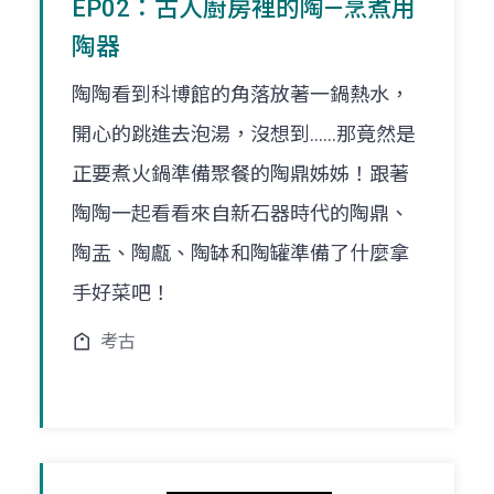
EP02：古人廚房裡的陶—烹煮用
陶器
陶陶看到科博館的角落放著一鍋熱水，
開心的跳進去泡湯，沒想到......那竟然是
正要煮火鍋準備聚餐的陶鼎姊姊！跟著
陶陶一起看看來自新石器時代的陶鼎、
陶盂、陶甗、陶缽和陶罐準備了什麼拿
手好菜吧！
考古