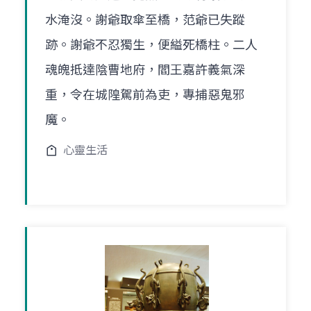
水淹沒。謝爺取傘至橋，范爺已失蹤
跡。謝爺不忍獨生，便縊死橋柱。二人
魂魄抵達陰曹地府，閻王嘉許義氣深
重，令在城隍駕前為吏，專捕惡鬼邪
魔。
心靈生活