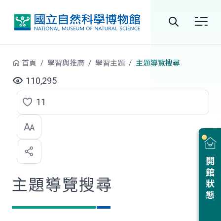
跳到中央內容區塊
全
站
首頁
學習與推廣
學習主題
主題導覽搜尋
搜
110,295
尋
11
點
選
喜
開館狀態
歡
主題導覽搜尋