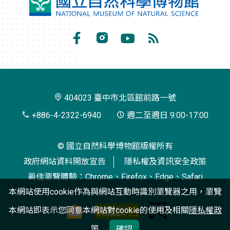
國
立
自
Facebook
Instagram
Youtube
RSS
然
訂
科
閱
學
404023 臺中市北區館前路一號
博
+886-4-2322-6940
週二至週日 9:00-17:00
物
© 國立自然科學博物館版權所有
館
政府網站資料開放宣告
隱私權及資訊安全政策
最佳瀏覽體驗：Chrome、Firefox、Edge、Safari
本網站使用cookie作為與網站互動時識別瀏覽器之用，瀏覽
本網站即表示您同意本網站對cookie的使用及相關
隱私權政
策
確認