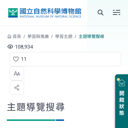
跳到中央內容區塊
全
站
首頁
學習與推廣
學習主題
主題導覽搜尋
搜
108,934
尋
11
點
選
喜
開館狀態
歡
主題導覽搜尋