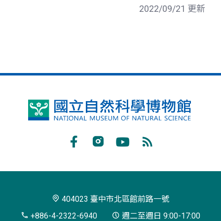
2022/09/21 更新
國
立
自
Facebook
Instagram
Youtube
RSS
然
訂
科
閱
學
404023 臺中市北區館前路一號
博
+886-4-2322-6940
週二至週日 9:00-17:00