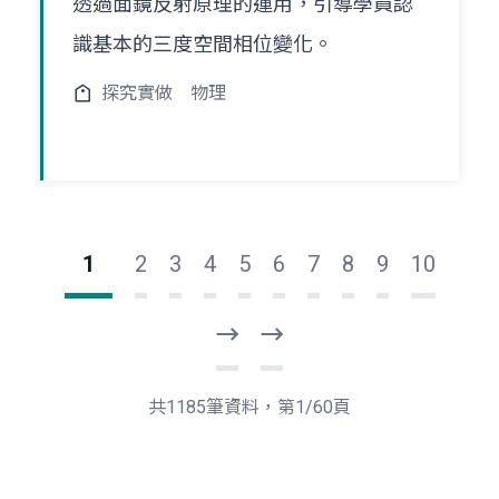
透過面鏡反射原理的運用，引導學員認
識基本的三度空間相位變化。
探究實做
物理
1
2
3
4
5
6
7
8
9
10
下
最
一
後
頁
一
共1185筆資料，第1/60頁
頁