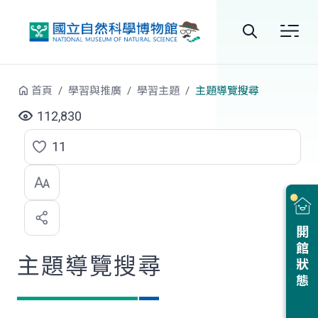
跳到中央內容區塊
全
站
首頁
學習與推廣
學習主題
主題導覽搜尋
搜
112,830
尋
11
點
選
喜
開館狀態
歡
主題導覽搜尋