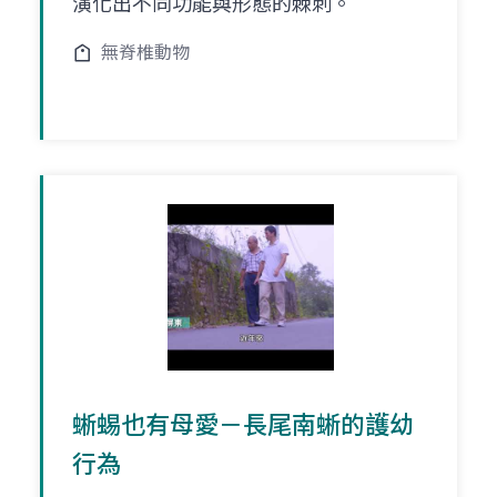
演化出不同功能與形態的棘刺。
無脊椎動物
蜥蜴也有母愛－長尾南蜥的護幼
行為