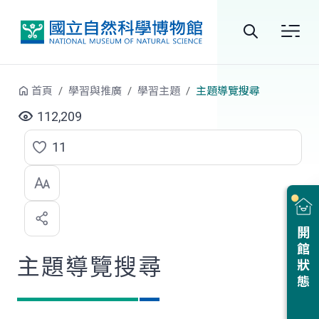
跳到中央內容區塊
全
站
首頁
學習與推廣
學習主題
主題導覽搜尋
搜
112,209
尋
11
點
選
喜
開館狀態
歡
主題導覽搜尋