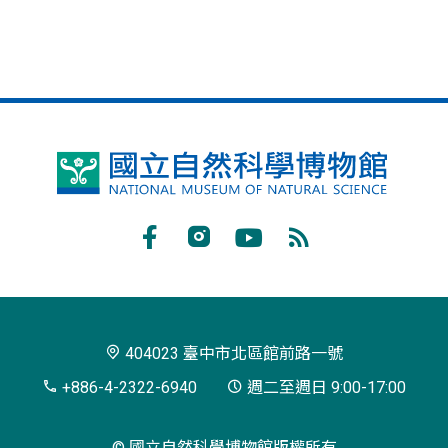
國
立
自
Facebook
Instagram
Youtube
RSS
然
訂
科
閱
學
404023 臺中市北區館前路一號
博
+886-4-2322-6940
週二至週日 9:00-17:00
物
© 國立自然科學博物館版權所有