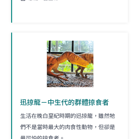
迅掠龍－中生代的群體掠食者
生活在晚白堊紀時期的迅掠龍，雖然牠
們不是當時最大的肉食性動物，但卻是
最可怕的掠食者。