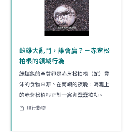
雌雄大亂鬥，誰會贏？－赤背松
柏根的領域行為
綠蠵龜的革質卵是赤背松柏根（蛇）豐
沛的食物來源。在蘭嶼的夜晚，海灘上
的赤背松柏根正對一窩卵蠢蠢欲動。
爬行動物