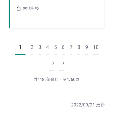
古代科技
1
2
3
4
5
6
7
8
9
10
下
最
一
後
頁
一
共1185筆資料，第1/60頁
頁
2022/09/21 更新