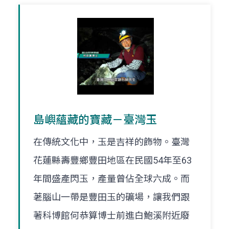
島嶼蘊藏的寶藏－臺灣玉
在傳統文化中，玉是吉祥的飾物。臺灣
花蓮縣壽豐鄉豐田地區在民國54年至63
年間盛產閃玉，產量曾佔全球六成。而
荖腦山一帶是豐田玉的礦場，讓我們跟
著科博館何恭算博士前進白鮑溪附近廢