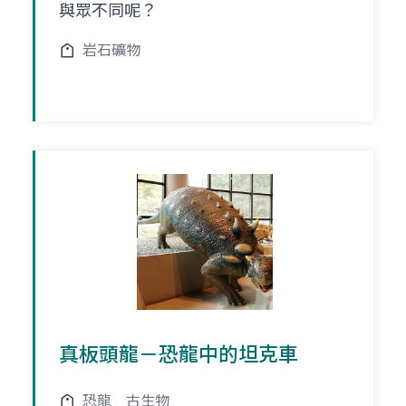
與眾不同呢？
岩石礦物
真板頭龍－恐龍中的坦克車
恐龍
古生物