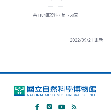
下
最
一
後
頁
一
共1184筆資料，第1/60頁
頁
2022/09/21 更新
國
立
自