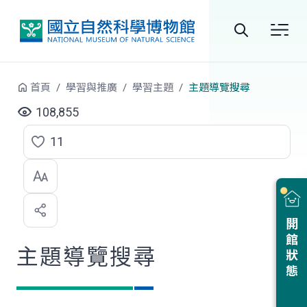
跳到中央內容區塊
全
站
首頁
學習與推廣
學習主題
主題導覽搜尋
搜
108,855
尋
11
點
選
喜
開館狀態
歡
主題導覽搜尋