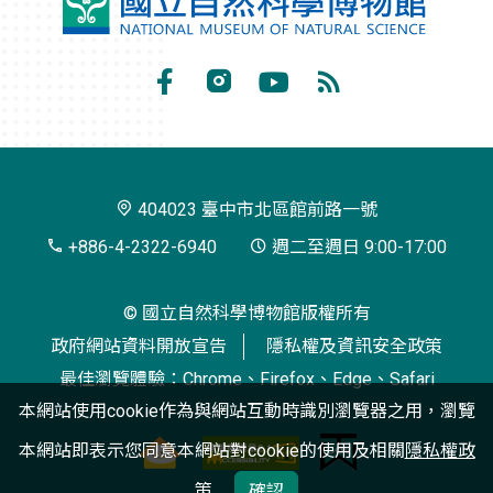
國
立
自
Facebook
Instagram
Youtube
RSS
然
訂
科
閱
學
404023 臺中市北區館前路一號
博
+886-4-2322-6940
週二至週日 9:00-17:00
物
© 國立自然科學博物館版權所有
館
政府網站資料開放宣告
隱私權及資訊安全政策
最佳瀏覽體驗：Chrome、Firefox、Edge、Safari
本網站使用cookie作為與網站互動時識別瀏覽器之用，瀏覽
本網站即表示您同意本網站對cookie的使用及相關
隱私權政
策
確認