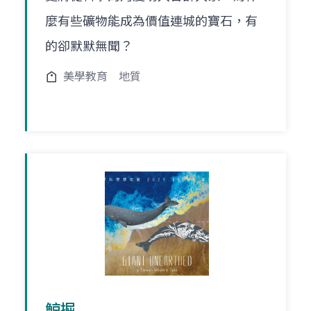
麼有些礦物能成為價值連城的寶石，有
的卻默默無聞？
美學教育
地質
鯨掘