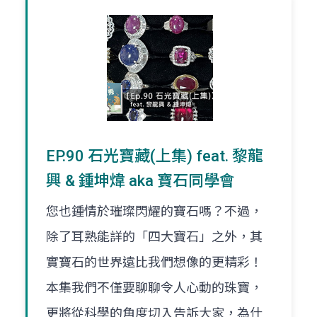
EP.90 石光寶藏(上集) feat. 黎龍
興 & 鍾坤煒 aka 寶石同學會
您也鍾情於璀璨閃耀的寶石嗎？不過，
除了耳熟能詳的「四大寶石」之外，其
實寶石的世界遠比我們想像的更精彩！
本集我們不僅要聊聊令人心動的珠寶，
更將從科學的角度切入告訴大家，為什