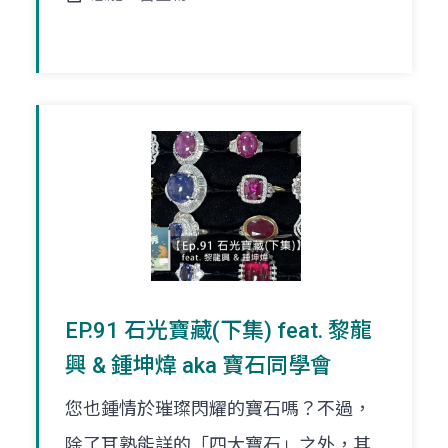
EP.91 石光寶藏(下集) feat. 黎龍
興 & 鍾坤煒 aka 寶石同學會
您也鍾情於璀璨閃耀的寶石嗎？不過，
除了耳熟能詳的「四大寶石」之外，其