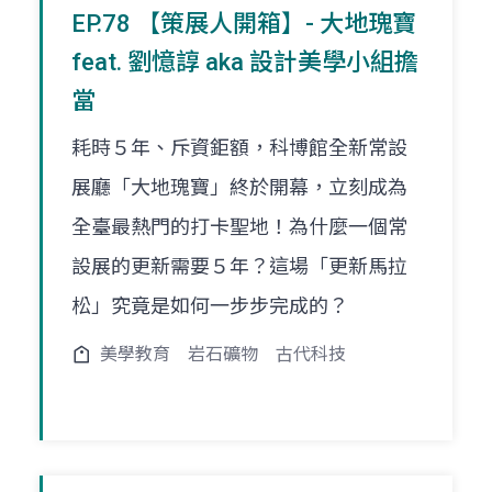
EP.78 【策展人開箱】- 大地瑰寶
feat. 劉憶諄 aka 設計美學小組擔
當
耗時５年、斥資鉅額，科博館全新常設
展廳「大地瑰寶」終於開幕，立刻成為
全臺最熱門的打卡聖地！為什麼一個常
設展的更新需要５年？這場「更新馬拉
松」究竟是如何一步步完成的？
美學教育
岩石礦物
古代科技