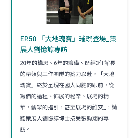
EP.50 「大地瑰寶」璀璨登場_策
展人劉憶諄專訪
20年的構思、6年的籌備、歷經3任館長
的帶領與工作團隊的戮力以赴，「大地
瑰寶」終於呈現在國人同胞的眼前，從
籌備的過程、佈展的秘辛、展場的精
華，觀眾的指引，甚至展場的維安,,,，請
聽策展人劉憶諄博士接受張鈞翔的專
訪。