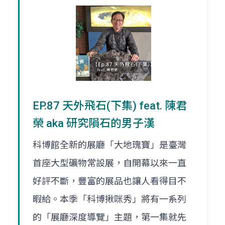
EP.87 天外飛石(下集) feat. 陳君
榮 aka 研究隕石的男子漢
科博館全新的展廳「大地瑰寶」是臺灣
首座大型礦物常設展，自開幕以來一直
好評不斷，豐富的展品也讓人看得目不
暇給。本季「科博揪咪秀」將有一系列
的「展廳深度導覽」主題，第一集就先