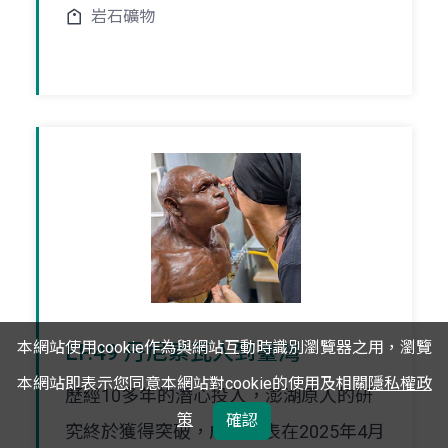
岩石礦物
本網站使用cookie作為與網站互動時識別瀏覽器之用，瀏覽
EP.49 丹尼索瓦人到臺灣
本網站即表示您同意本網站對cookie的使用及相關
隱私權政
歷經10多年的潛心投入，澎湖原人的研
策
確認
究終於獲得突破，成果發表在2025年4月