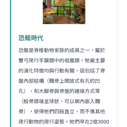
恐龍時代
恐龍是脊椎動物家族的成員之一，屬於
雙弓爬行羊膜類中的祖龍類。牠最主要
的演化特徵均與行動有關，這包括了骨
盤內部結構（髖骨上開放式有孔的凹
孔），和大腳骨與骨盤的連接方式等
（股骨頭端呈球狀，可以朝內嵌入髖
骨），使得牠們四肢直立，而不像其他
爬行動物的爬行姿態。牠們早在2億3000