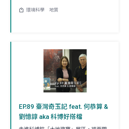
環境科學
地質
EP.89 臺灣奇玉記 feat. 何恭算 &
劉憶諄 aka 科博好搭檔