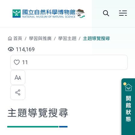
跳到中央內容區塊
全
站
首頁
學習與推廣
學習主題
主題導覽搜尋
搜
114,169
尋
11
點
選
喜
開館狀態
歡
主題導覽搜尋