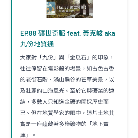
EP.88 礦世奇脈 feat. 黃克峻 aka
九份地質通
大家對「九份」與「金瓜石」的印象，
往往停留在電影般的場景，如古色古香
的老街石階、滿山遍谷的芒草美景，以
及壯麗的山海風光。至於它與礦業的連
結，多數人只知道金礦的開採歷史而
已。但在地質學家的眼中，這片土地其
實是一座蘊藏著多樣礦物的「地下寶
庫」。