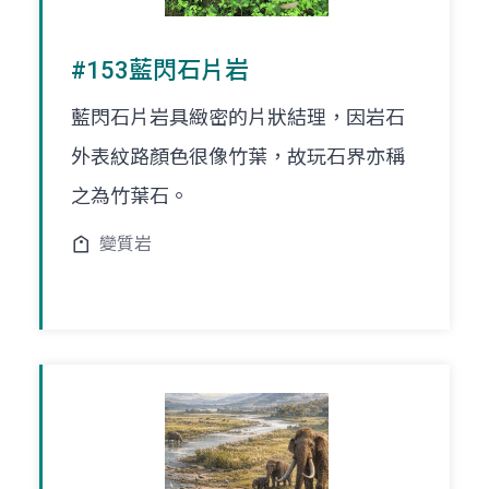
#153藍閃石片岩
藍閃石片岩具緻密的片狀結理，因岩石
外表紋路顏色很像竹葉，故玩石界亦稱
之為竹葉石。
變質岩