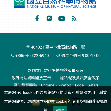
國
立
自
Facebook
Instagram
Youtube
RSS
然
訂
科
閱
學
404023 臺中市北區館前路一號
博
+886-4-2322-6940
週二至週日 9:00-17:00
物
© 國立自然科學博物館版權所有
館
政府網站資料開放宣告
隱私權及資訊安全政策
最佳瀏覽體驗：Chrome、Firefox、Edge、Safari
本網站使用cookie作為與網站互動時識別瀏覽器之用，瀏覽
本網站即表示您同意本網站對cookie的使用及相關
隱私權政
策
確認