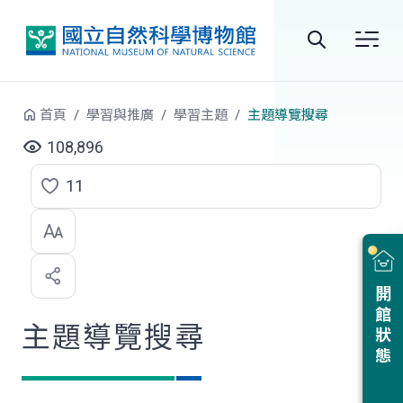
跳到中央內容區塊
全
站
首頁
學習與推廣
學習主題
主題導覽搜尋
搜
108,896
尋
11
點
選
喜
開館狀態
歡
主題導覽搜尋