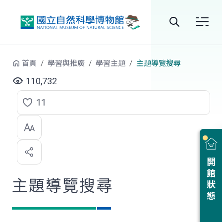
跳到中央內容區塊
全
站
首頁
學習與推廣
學習主題
主題導覽搜尋
搜
110,732
尋
11
點
選
喜
開館狀態
歡
主題導覽搜尋