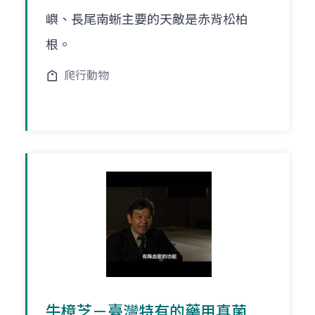
嶼、長尾南蜥主要的天敵是赤背松柏
根。
爬行動物
牛樟芝－臺灣特有的藥用真菌