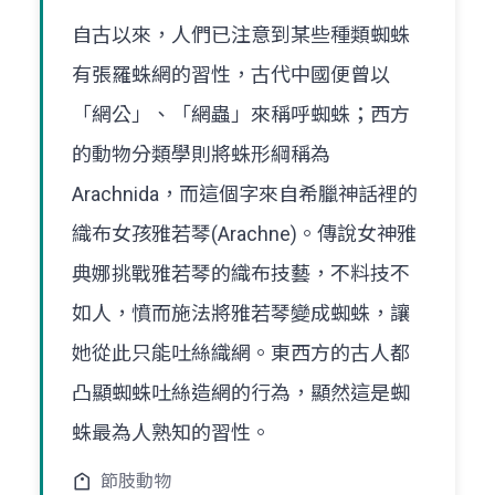
自古以來，人們已注意到某些種類蜘蛛
有張羅蛛網的習性，古代中國便曾以
「網公」、「網蟲」來稱呼蜘蛛；西方
的動物分類學則將蛛形綱稱為
Arachnida，而這個字來自希臘神話裡的
織布女孩雅若琴(Arachne)。傳說女神雅
典娜挑戰雅若琴的織布技藝，不料技不
如人，憤而施法將雅若琴變成蜘蛛，讓
她從此只能吐絲織網。東西方的古人都
凸顯蜘蛛吐絲造網的行為，顯然這是蜘
蛛最為人熟知的習性。
節肢動物