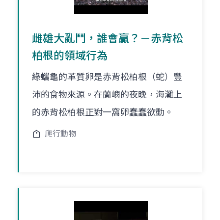
雌雄大亂鬥，誰會贏？－赤背松
柏根的領域行為
綠蠵龜的革質卵是赤背松柏根（蛇）豐
沛的食物來源。在蘭嶼的夜晚，海灘上
的赤背松柏根正對一窩卵蠢蠢欲動。
爬行動物