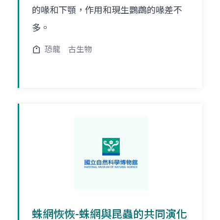
的喙和下顎，作用和現生鸚鵡的喙差不
多。
恐龍
古生物
蛛網恢恢-蛛網與昆蟲的共同演化