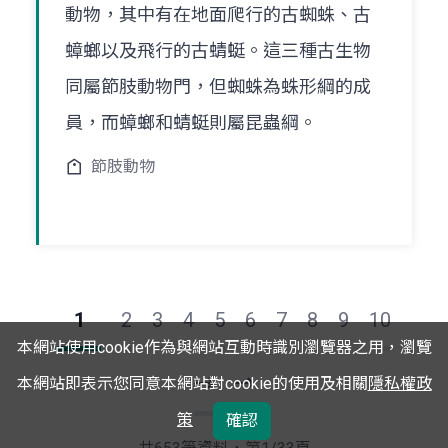
動物，其中有在地面爬行的古蜘蛛、古
蟑螂以及飛行的古蜻蜓。這三種古生物
同屬節肢動物門，但蜘蛛為蛛形綱的成
員，而蟑螂和蜻蜓則屬昆蟲綱。
節肢動物
1
2
3
4
5
6
7
8
9
10
本網站使用cookie作為與網站互動時識別瀏覽器之用，瀏覽
本網站即表示您同意本網站對cookie的使用及相關
隱私權政
下
最
策
確認
一
後
頁
一