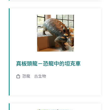
真板頭龍－恐龍中的坦克車
恐龍
古生物