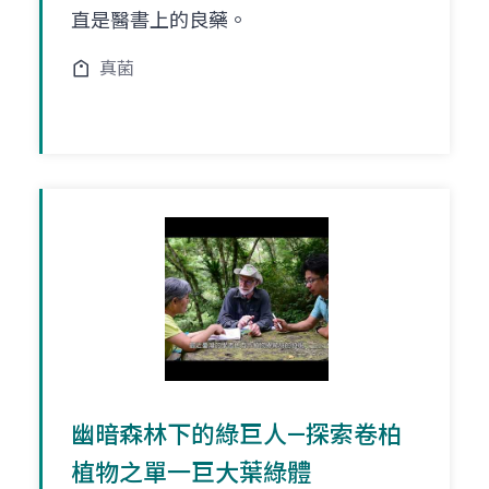
直是醫書上的良藥。
真菌
幽暗森林下的綠巨人—探索卷柏
植物之單一巨大葉綠體