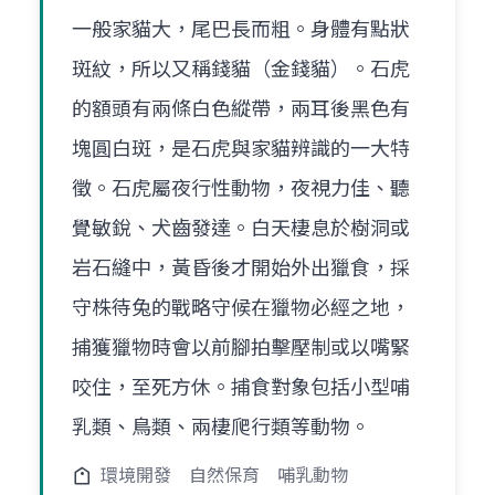
一般家貓大，尾巴長而粗。身體有點狀
斑紋，所以又稱錢貓（金錢貓）。石虎
的額頭有兩條白色縱帶，兩耳後黑色有
塊圓白斑，是石虎與家貓辨識的一大特
徵。石虎屬夜行性動物，夜視力佳、聽
覺敏銳、犬齒發達。白天棲息於樹洞或
岩石縫中，黃昏後才開始外出獵食，採
守株待兔的戰略守候在獵物必經之地，
捕獲獵物時會以前腳拍擊壓制或以嘴緊
咬住，至死方休。捕食對象包括小型哺
乳類、鳥類、兩棲爬行類等動物。
環境開發
自然保育
哺乳動物