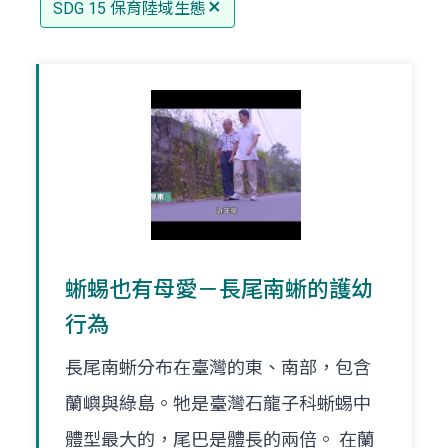
SDG 15 保育陸域生態
蜥蜴也有母愛－長尾南蜥的護幼
行為
長尾南蜥分布在臺灣的東、南部，包含
蘭嶼與綠島。牠是臺灣石龍子科蜥蜴中
體型最大的，尾巴是體長的兩倍。 在蘭