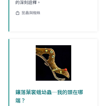
的深刻詮釋。
昆蟲與蜘蛛
鑲落葉裳蛾幼蟲─我的頭在哪
端？