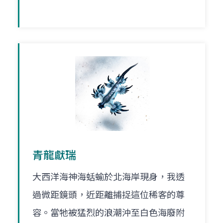
青龍獻瑞
大西洋海神海蛞蝓於北海岸現身，我透
過微距鏡頭，近距離捕捉這位稀客的尊
容。當牠被猛烈的浪潮沖至白色海廢附