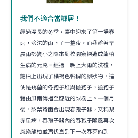
我們不適合當鄰居！
經過漫長的冬季，臺中迎來了第一場春
雨，滂沱的雨下了一整夜，而我趁著早
晨雨勢變小之際來到校園窺探造成龍柏
生病的元兇。經過一晚上大雨的洗禮，
龍柏上出現了橘褐色黏稠的膠狀物，這
便是銹菌的冬孢子堆與擔孢子，擔孢子
藉由風雨傳播至臨近的梨樹上。一個月
後，梨葉背面會出現春孢子器，又稱梨
赤星病，春孢子器內的春孢子隨風再次
感染龍柏並潛伏直到下一次春雨的到