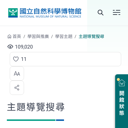
跳到中央內容區塊
全
站
首頁
學習與推廣
學習主題
主題導覽搜尋
搜
109,020
尋
11
點
選
喜
開館狀態
歡
主題導覽搜尋