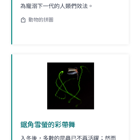
為寵溺下一代的人類們效法。
動物的拼圖
鋸角雪螢的彩帶舞
入冬後，多數的昆蟲已不再活躍；然而