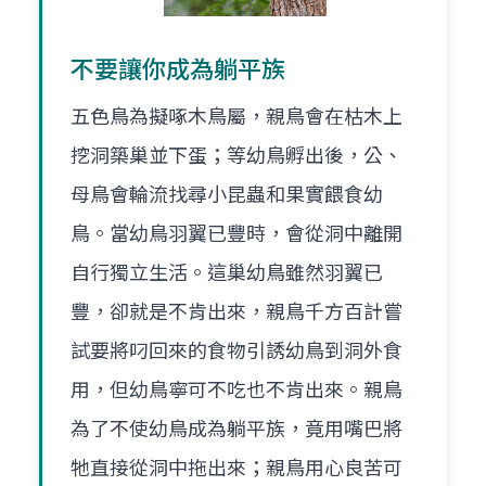
不要讓你成為躺平族
五色鳥為擬啄木鳥屬，親鳥會在枯木上
挖洞築巢並下蛋；等幼鳥孵出後，公、
母鳥會輪流找尋小昆蟲和果實餵食幼
鳥。當幼鳥羽翼已豐時，會從洞中離開
自行獨立生活。這巢幼鳥雖然羽翼已
豐，卻就是不肯出來，親鳥千方百計嘗
試要將叼回來的食物引誘幼鳥到洞外食
用，但幼鳥寧可不吃也不肯出來。親鳥
為了不使幼鳥成為躺平族，竟用嘴巴將
牠直接從洞中拖出來；親鳥用心良苦可