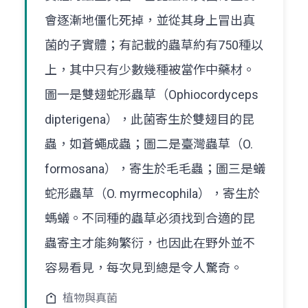
會逐漸地僵化死掉，並從其身上冒出真
菌的子實體；有記載的蟲草約有750種以
上，其中只有少數幾種被當作中藥材。
圖一是雙翅蛇形蟲草（Ophiocordyceps
dipterigena），此菌寄生於雙翅目的昆
蟲，如蒼蠅成蟲；圖二是臺灣蟲草（O.
formosana），寄生於毛毛蟲；圖三是蟻
蛇形蟲草（O. myrmecophila），寄生於
螞蟻。不同種的蟲草必須找到合適的昆
蟲寄主才能夠繁衍，也因此在野外並不
容易看見，每次見到總是令人驚奇。
植物與真菌