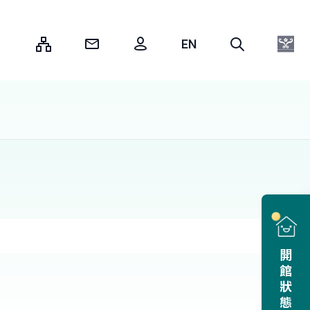
:::
開館狀態