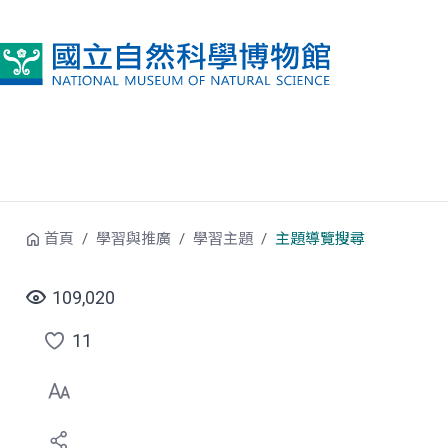
跳到中央內容區塊
首頁
學習與推廣
學習主題
主題導覽搜尋
109,020
11
點
選
喜