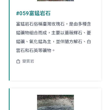
#059富錳岩石
富錳岩石俗稱臺灣玫瑰石，是由多種含
錳礦物組合而成，主要以薔薇輝石、菱
錳礦、氧化錳為主，並伴隨方解石、白
雲石和石英等礦物。
變質岩