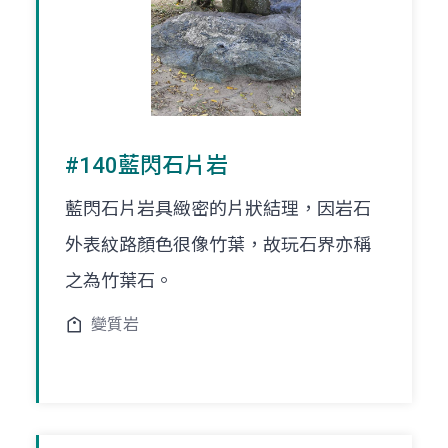
#140藍閃石片岩
藍閃石片岩具緻密的片狀結理，因岩石
外表紋路顏色很像竹葉，故玩石界亦稱
之為竹葉石。
變質岩