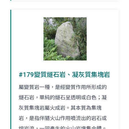
#179變質燧石岩、凝灰質集塊岩
屬變質岩一種，是經變質作用所形成的
燧石岩，單純的燧石呈透明或白色；凝
灰質集塊岩屬火成岩。其本質為集塊
岩，是指伴隨火山作用噴流出的岩石或
熔岩流，一同產生的火山岩塊集合體。