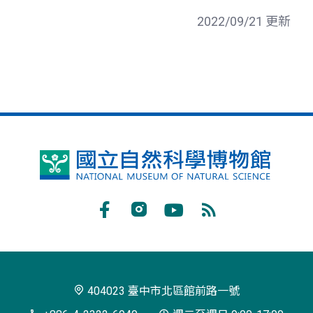
2022/09/21 更新
國
立
自
Facebook
Instagram
Youtube
RSS
然
訂
科
閱
學
404023 臺中市北區館前路一號
博