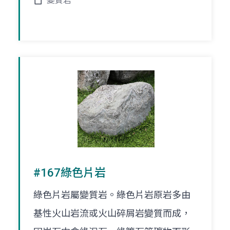
變質岩
#167綠色片岩
綠色片岩屬變質岩。綠色片岩原岩多由
基性火山岩流或火山碎屑岩變質而成，