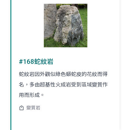
#168蛇紋岩
蛇紋岩因外觀似綠色蟒蛇皮的花紋而得
名，多由超基性火成岩受到區域變質作
用而形成。
變質岩