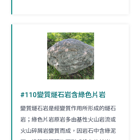
#110變質燧石岩含綠色片岩
變質燧石岩是經變質作用所形成的燧石
岩；綠色片岩原岩多由基性火山岩流或
火山碎屑岩變質而成，因岩石中含綠泥