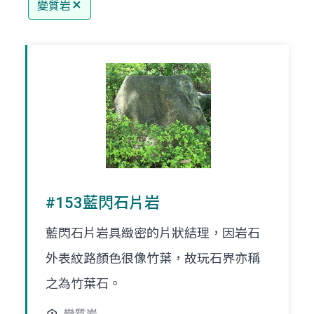
變質岩
#153藍閃石片岩
藍閃石片岩具緻密的片狀結理，因岩石
外表紋路顏色很像竹葉，故玩石界亦稱
之為竹葉石。