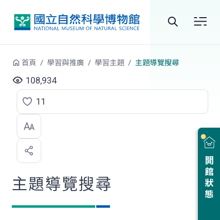
跳到中央內容區塊
全
站
首頁
學習與推廣
學習主題
主題導覽搜尋
搜
108,934
尋
11
點
選
喜
開館狀態
歡
主題導覽搜尋