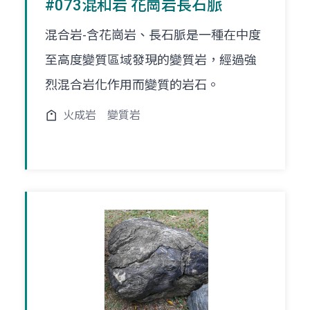
#073混和岩 花崗岩長石脈
混合岩-含花崗岩、長石脈是一種在中度
至高度變質區域發現的變質岩，經過強
烈混合岩化作用而變質的岩石。
火成岩
變質岩