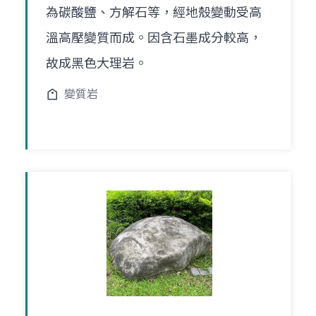
為碳酸鹽、方解石等，經地殼變動受高
溫高壓變質而成。因含石墨成分較高，
故成黑色大理岩。
變質岩