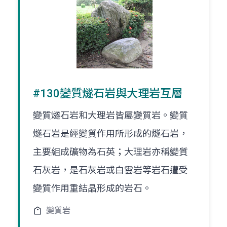
#130變質燧石岩與大理岩互層
變質燧石岩和大理岩皆屬變質岩。變質
燧石岩是經變質作用所形成的燧石岩，
主要組成礦物為石英；大理岩亦稱變質
石灰岩，是石灰岩或白雲岩等岩石遭受
變質作用重結晶形成的岩石。
變質岩