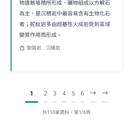
物遺骸堆積所形成，礦物組成以方解石
為主，是沉積岩中最容易含有生物化石
者；蛇紋岩多由超基性火成岩受到區域
變質作用而形成。
變質岩
沉積岩
1
2
3
4
5
6
下
最
一
後
頁
一
共110筆資料，第1/6頁
頁