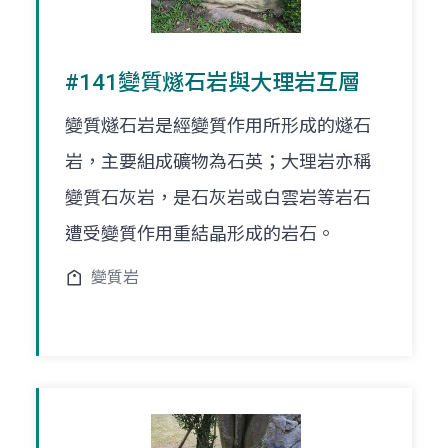
#141變質燧石岩與大理岩互層
變質燧石岩是經變質作用所形成的燧石
岩，主要組成礦物為石英；大理岩亦稱
變質石灰岩，是石灰岩或白雲岩等岩石
遭受變質作用重結晶形成的岩石。
變質岩