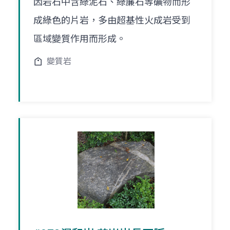
因岩石中含綠泥石、綠簾石等礦物而形
成綠色的片岩，多由超基性火成岩受到
區域變質作用而形成。
變質岩