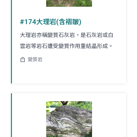
#174大理岩(含褶皺)
大理岩亦稱變質石灰岩，是石灰岩或白
雲岩等岩石遭受變質作用重結晶形成。
變質岩