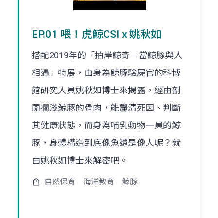
EP.01 喂！虎鯨CSI x 姚秋如
搭配2019年的「拍岸鯨奇－當鯨豚與人
相遇」特展，由身為鯨豚驗屍官的科博
館研究人員姚秋如博士來揭露，經由剖
開擱淺鯨豚的骨肉，能釐清死因、判斷
其健康狀態，而身為哺乳動物一員的鯨
豚，身體構造到底像魚還是像人呢？就
由姚秋如博士來解密吧。
自然保育
海洋教育
鯨豚