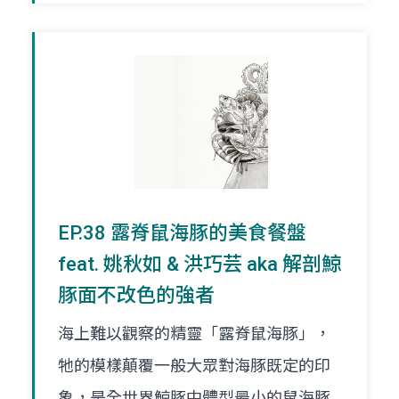
EP.38 露脊鼠海豚的美食餐盤
feat. 姚秋如 & 洪巧芸 aka 解剖鯨
豚面不改色的強者
海上難以觀察的精靈「露脊鼠海豚」，
牠的模樣顛覆一般大眾對海豚既定的印
象，是全世界鯨豚中體型最小的鼠海豚