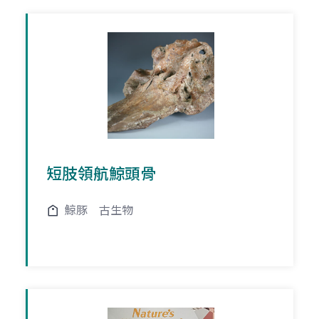
短肢領航鯨頭骨
鯨豚
古生物