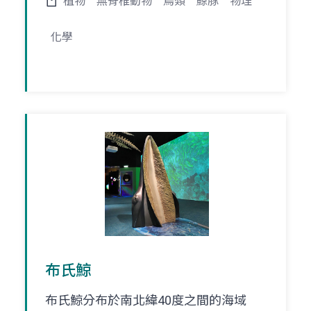
植物
無脊椎動物
鳥類
鯨豚
物理
化學
布氏鯨
布氏鯨分布於南北緯40度之間的海域