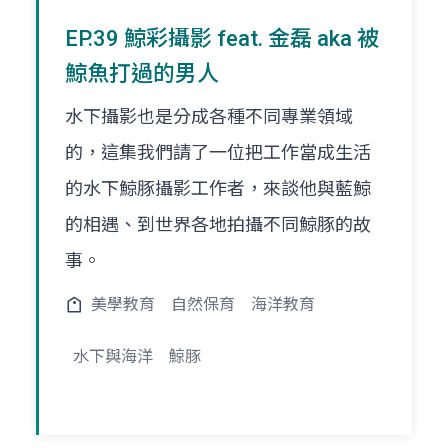
EP.39 鯨彩攝影 feat. 金磊 aka 被
鯨魚打過的男人
水下攝影也是分成各種不同專業領域
的，這集我們請了一位把工作當成生活
的水下鯨豚攝影工作者，來談他與藍鯨
的相遇、到世界各地拍攝不同鯨豚的故
事。
美學教育
自然保育
海洋教育
水下與海洋
鯨豚