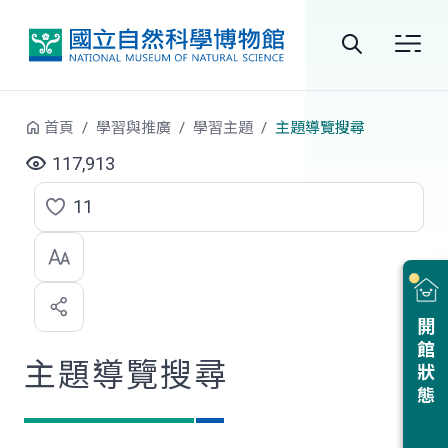
跳到中央內容區塊
全
站
首頁
學習與推廣
學習主題
主題導覽搜尋
搜
117,913
尋
11
點
選
喜
開館狀態
歡
主題導覽搜尋