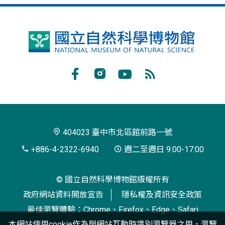
國
立
自
Facebook
Instagram
Youtube
RSS
然
訂
科
閱
學
404023 臺中市北區館前路一號
博
+886-4-2322-6940
週二至週日 9:00-17:00
物
© 國立自然科學博物館版權所有
館
政府網站資料開放宣告
隱私權及資訊安全政策
最佳瀏覽體驗：Chrome、Firefox、Edge、Safari
本網站使用cookie作為與網站互動時識別瀏覽器之用，瀏覽