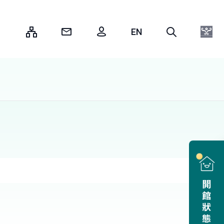
:::
開館狀態