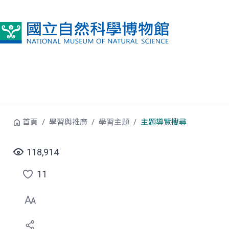
跳到中央內容區塊
首頁
學習與推廣
學習主題
主題導覽搜尋
118,914
11
點
選
喜