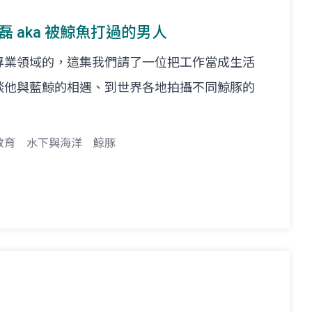
. 金磊 aka 被鯨魚打過的男人
專業領域的，這集我們請了一位把工作當成生活
談他與藍鯨的相遇、到世界各地拍攝不同鯨豚的
教育
水下與海洋
鯨豚