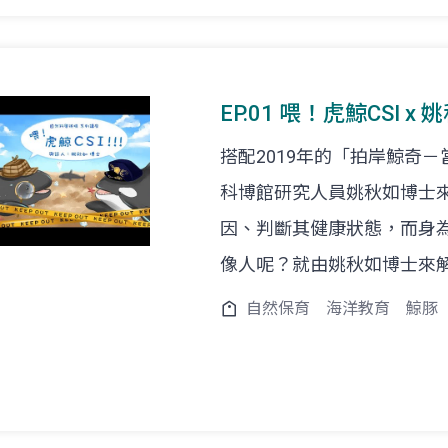
EP.01 喂！虎鯨CSI x 
搭配2019年的「拍岸鯨奇
科博館研究人員姚秋如博士
因、判斷其健康狀態，而身
像人呢？就由姚秋如博士來
自然保育
海洋教育
鯨豚