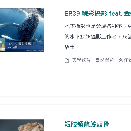
EP.39 鯨彩攝影 feat
水下攝影也是分成各種不同
的水下鯨豚攝影工作者，來
故事。
美學教育
自然保育
海洋
短肢領航鯨頭骨