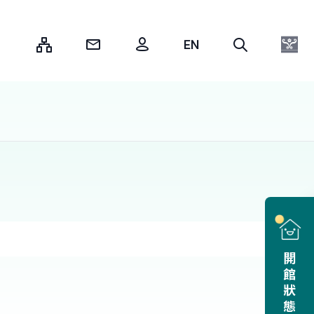
:::
開館狀態