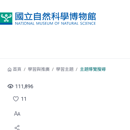
跳到中央內容區塊
首頁
學習與推廣
學習主題
主題導覽搜尋
111,896
11
點
選
喜