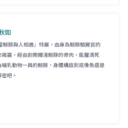
姚秋如
－當鯨豚與人相遇」特展，由身為鯨豚驗屍官的
來揭露，經由剖開擱淺鯨豚的骨肉，能釐清死
為哺乳動物一員的鯨豚，身體構造到底像魚還是
解密吧。