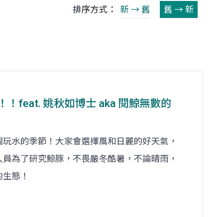
排序方式：
新 → 舊
舊 → 新
！feat. 姚秋如博士 aka 閱鯨無數的
個玩水的季節！大家會選擇風和日麗的好天氣，
人員為了研究鯨豚，不畏嚴冬酷暑，不論晴雨，
的生態！