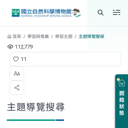
跳到中央內容區塊
全
站
首頁
學習與推廣
學習主題
主題導覽搜尋
搜
112,779
尋
11
點
選
喜
開館狀態
歡
主題導覽搜尋