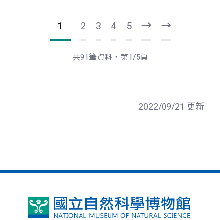
1
2
3
4
5
下
最
一
後
頁
一
共91筆資料，第1/5頁
頁
2022/09/21 更新
國