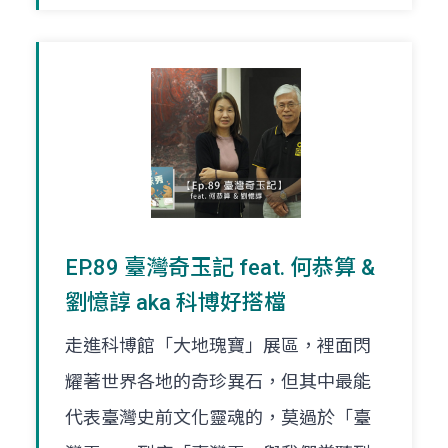
EP.89 臺灣奇玉記 feat. 何恭算 &
劉憶諄 aka 科博好搭檔
走進科博館「大地瑰寶」展區，裡面閃
耀著世界各地的奇珍異石，但其中最能
代表臺灣史前文化靈魂的，莫過於「臺