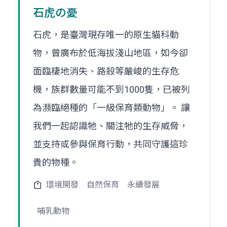
石虎の憂
石虎，是臺灣現存唯一的原生貓科動
物，曾廣布於低海拔淺山地區，如今卻
面臨棲地消失、路殺等嚴峻的生存危
機，族群數量可能不到1000隻，已被列
為瀕臨絕種的「一級保育類動物」。 讓
我們一起認識牠、關注牠的生存威脅，
並支持或參與保育行動，共同守護這珍
貴的物種。
環境開發
自然保育
永續發展
哺乳動物