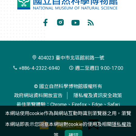
國
立
自
Facebook
Instagram
Youtube
RSS
然
訂
科
閱
學
404023 臺中市北區館前路一號
博
+886-4-2322-6940
週二至週日 9:00-17:00
物
© 國立自然科學博物館版權所有
館
政府網站資料開放宣告
隱私權及資訊安全政策
最佳瀏覽體驗：Chrome、Firefox、Edge、Safari
本網站使用cookie作為與網站互動時識別瀏覽器之用，瀏覽
本網站即表示您同意本網站對cookie的使用及相關
隱私權政
策
確認