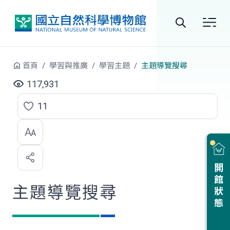
跳到中央內容區塊
全
站
首頁
學習與推廣
學習主題
主題導覽搜尋
搜
117,931
尋
11
點
選
喜
開館狀態
歡
主題導覽搜尋