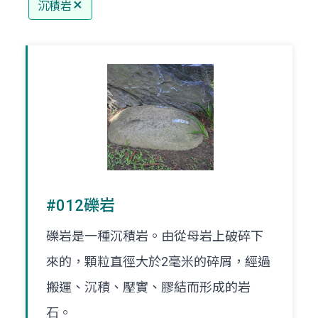
沉積岩
#012礫岩
礫岩是一種沉積岩。由從母岩上破碎下
來的，顆粒直徑大於2毫米的碎屑，經過
搬運、沉積、壓實、膠結而形成的岩
石。