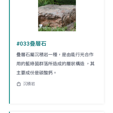
#033疊層石
疊層石屬沉積岩一種，是由能行光合作
用的藍綠菌群落所造成的層狀構造 ，其
主要成份是碳酸鈣。
沉積岩