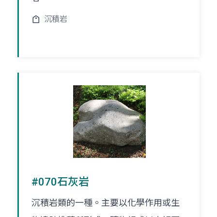
沉積岩
#070石灰岩
沉積岩類的一種。主要以化學作用或生