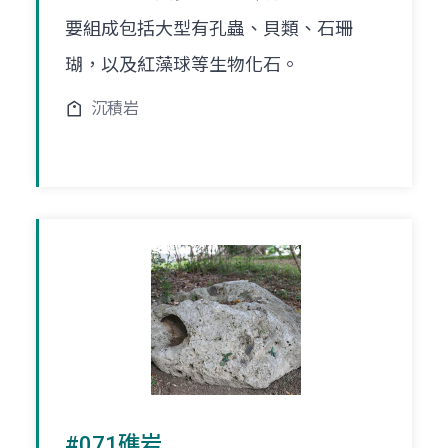
要組成包括大型有孔蟲、貝類、石珊
瑚，以及紅藻球等生物化石。
沉積岩
#071礁岩