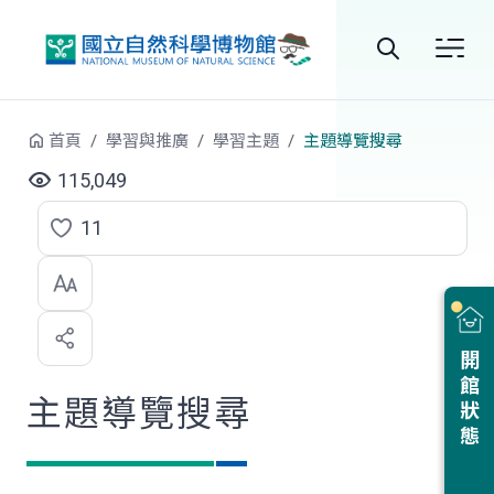
跳到中央內容區塊
全
站
首頁
學習與推廣
學習主題
主題導覽搜尋
搜
115,049
尋
11
點
選
喜
開館狀態
歡
主題導覽搜尋