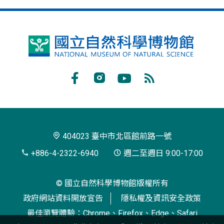
國
立
自
Facebook
Instagram
Youtube
RSS
然
訂
科
閱
學
404023 臺中市北區館前路一號
博
+886-4-2322-6940
週二至週日 9:00-17:00
物
© 國立自然科學博物館版權所有
館
政府網站資料開放宣告
隱私權及資訊安全政策
最佳瀏覽體驗：Chrome、Firefox、Edge、Safari