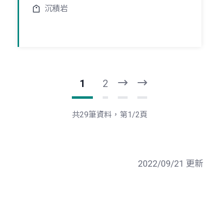
沉積岩
1
2
下
最
一
後
頁
一
共29筆資料，第1/2頁
頁
2022/09/21 更新