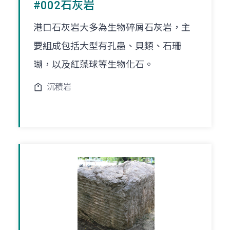
#002石灰岩
港口石灰岩大多為生物碎屑石灰岩，主
要組成包括大型有孔蟲、貝類、石珊
瑚，以及紅藻球等生物化石。
沉積岩