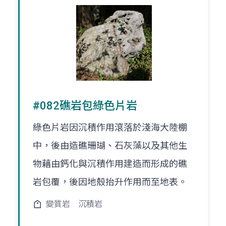
#082礁岩包綠色片岩
綠色片岩因沉積作用滾落於淺海大陸棚
中，後由造礁珊瑚、石灰藻以及其他生
物藉由鈣化與沉積作用建造而形成的礁
岩包覆，後因地殼抬升作用而至地表。
變質岩
沉積岩