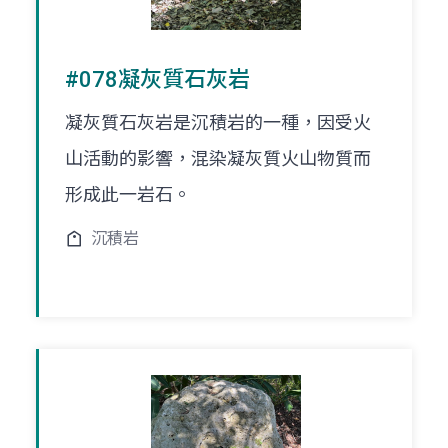
#078凝灰質石灰岩
凝灰質石灰岩是沉積岩的一種，因受火
山活動的影響，混染凝灰質火山物質而
形成此一岩石。
沉積岩