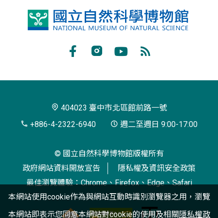
國
立
自
Facebook
Instagram
Youtube
RSS
然
訂
科
閱
學
404023 臺中市北區館前路一號
博
+886-4-2322-6940
週二至週日 9:00-17:00
物
© 國立自然科學博物館版權所有
館
政府網站資料開放宣告
隱私權及資訊安全政策
最佳瀏覽體驗：Chrome、Firefox、Edge、Safari
本網站使用cookie作為與網站互動時識別瀏覽器之用，瀏覽
本網站即表示您同意本網站對cookie的使用及相關
隱私權政