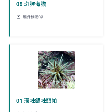
08 斑腔海膽
無脊椎動物
01 環棘鋸棘頭帕