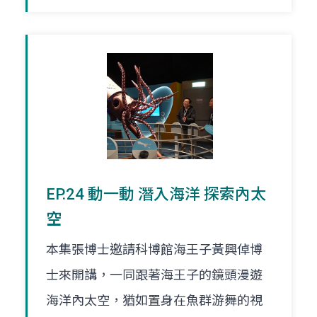
EP.24 動一動 潛入海洋 探索內太
空
本集張博士邀請科博館海王子黃興倬博
士來開講，一同跟著海王子的鏡頭漫遊
海洋內太空，猶如置身在魚群游舞的視