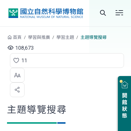
跳到中央內容區塊
全
站
首頁
學習與推廣
學習主題
主題導覽搜尋
搜
108,673
尋
11
點
選
喜
開館狀態
歡
主題導覽搜尋