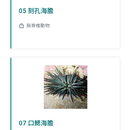
05 刻孔海膽
無脊椎動物
07 口鰓海膽