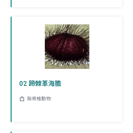
02 蹄棘革海膽
無脊椎動物