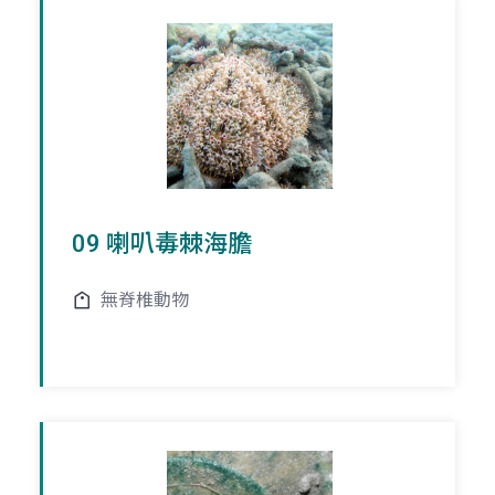
09 喇叭毒棘海膽
無脊椎動物