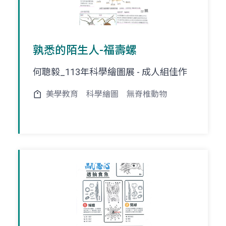
孰悉的陌生人-福壽螺
何聰毅_113年科學繪圖展 - 成人組佳作
美學教育
科學繪圖
無脊椎動物