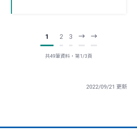
1
2
3
下
最
一
後
頁
一
共49筆資料，第1/3頁
頁
2022/09/21 更新