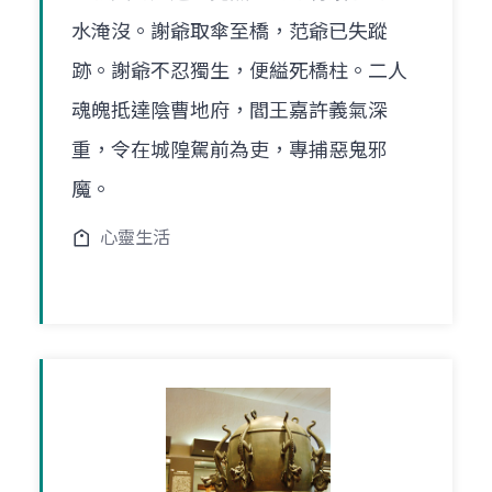
水淹沒。謝爺取傘至橋，范爺已失蹤
跡。謝爺不忍獨生，便縊死橋柱。二人
魂魄抵達陰曹地府，閻王嘉許義氣深
重，令在城隍駕前為吏，專捕惡鬼邪
魔。
心靈生活