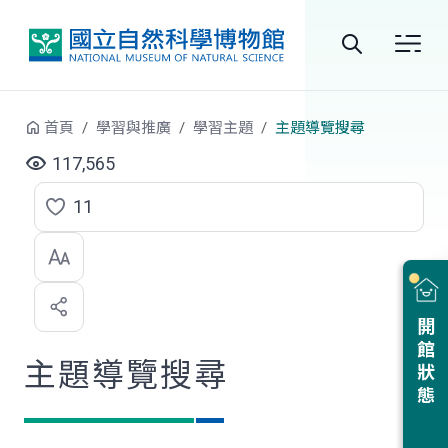
跳到中央內容區塊
全
站
首頁
學習與推廣
學習主題
主題導覽搜尋
搜
117,565
尋
11
點
選
喜
開館狀態
歡
主題導覽搜尋