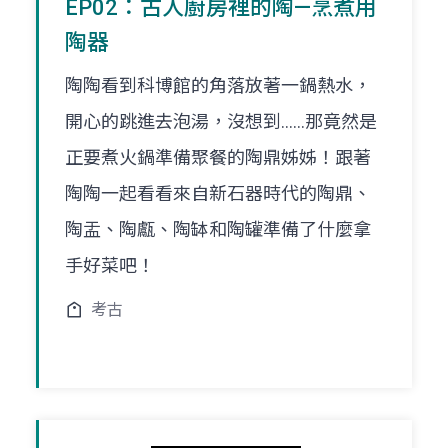
EP02：古人廚房裡的陶—烹煮用
陶器
陶陶看到科博館的角落放著一鍋熱水，
開心的跳進去泡湯，沒想到......那竟然是
正要煮火鍋準備聚餐的陶鼎姊姊！跟著
陶陶一起看看來自新石器時代的陶鼎、
陶盂、陶甗、陶缽和陶罐準備了什麼拿
手好菜吧！
考古