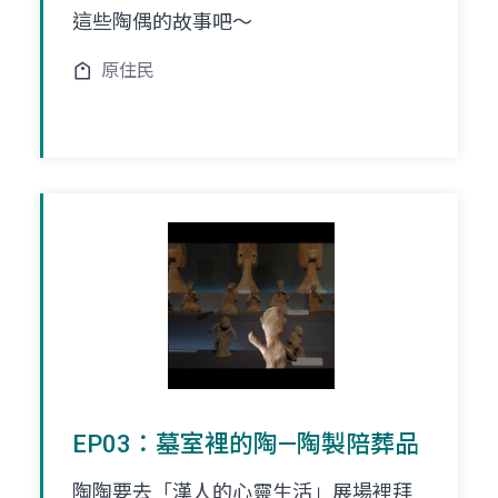
這些陶偶的故事吧～
原住民
EP03：墓室裡的陶—陶製陪葬品
陶陶要去「漢人的心靈生活」展場裡拜