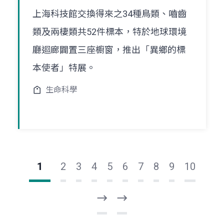
上海科技館交換得來之34種鳥類、嚙齒
類及兩棲類共52件標本，特於地球環境
廳迴廊闢置三座櫥窗，推出「異鄉的標
本使者」特展。
生命科學
1
2
3
4
5
6
7
8
9
10
下
最
一
後