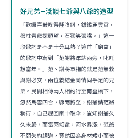
好兄弟—淺談七爺與八爺的造型
「歡鑼喜鼓咚得隆咚鏘，鈸鐃穿雲霄，
盤柱青龍探頭望，石獅笑張嘴。」這一
段歌詞是不是十分耳熟？這首「廟會」
的歌詞中寫到「范謝將軍站兩旁，叱吒
想當年。」范、謝將軍指的就是范無救
與謝必安，兩位義結金蘭情同手足的兄
弟。民間相傳兩人相約行至南臺橋下，
忽然烏雲四合，驟雨將至，謝爺請范爺
稍待，自己趕回家中取傘，豈知謝爺久
久未歸，而雷雨傾盆，河水暴漲，范爺
不願失約趨避，竟然因為身材矮小而被