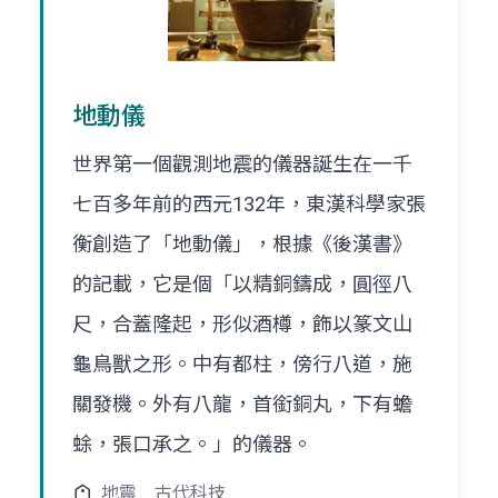
地動儀
世界第一個觀測地震的儀器誕生在一千
七百多年前的西元132年，東漢科學家張
衡創造了「地動儀」，根據《後漢書》
的記載，它是個「以精銅鑄成，圓徑八
尺，合蓋隆起，形似酒樽，飾以篆文山
龜鳥獸之形。中有都柱，傍行八道，施
關發機。外有八龍，首銜銅丸，下有蟾
蜍，張口承之。」的儀器。
地震
古代科技