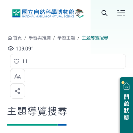
跳到中央內容區塊
全
站
首頁
學習與推廣
學習主題
主題導覽搜尋
搜
109,091
尋
11
點
選
喜
開館狀態
歡
主題導覽搜尋