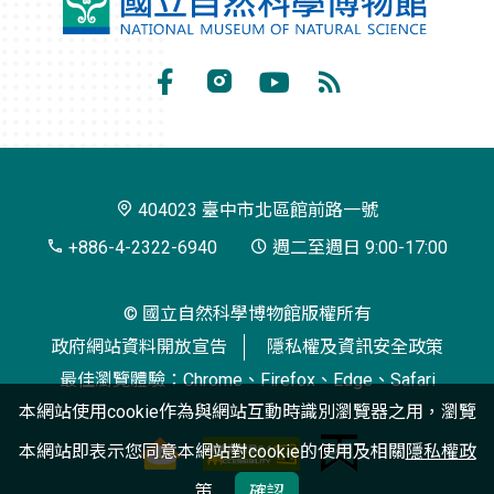
國
立
自
Facebook
Instagram
Youtube
RSS
然
訂
科
閱
學
404023 臺中市北區館前路一號
博
+886-4-2322-6940
週二至週日 9:00-17:00
物
© 國立自然科學博物館版權所有
館
政府網站資料開放宣告
隱私權及資訊安全政策
最佳瀏覽體驗：Chrome、Firefox、Edge、Safari
本網站使用cookie作為與網站互動時識別瀏覽器之用，瀏覽
本網站即表示您同意本網站對cookie的使用及相關
隱私權政
策
確認