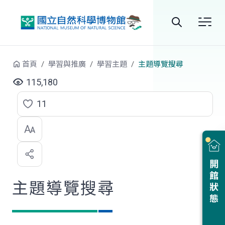
跳到中央內容區塊
全
站
首頁
學習與推廣
學習主題
主題導覽搜尋
搜
115,180
尋
11
點
選
喜
開館狀態
歡
主題導覽搜尋