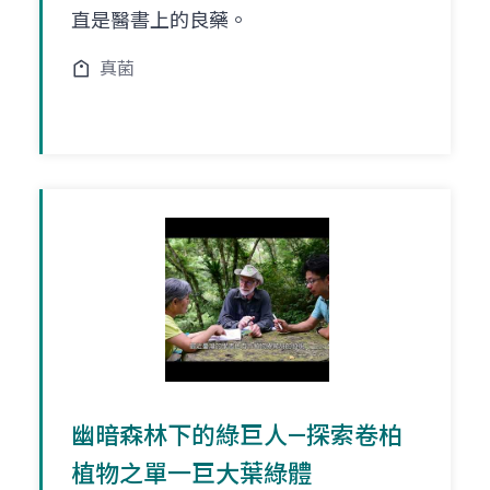
直是醫書上的良藥。
真菌
幽暗森林下的綠巨人—探索卷柏
植物之單一巨大葉綠體