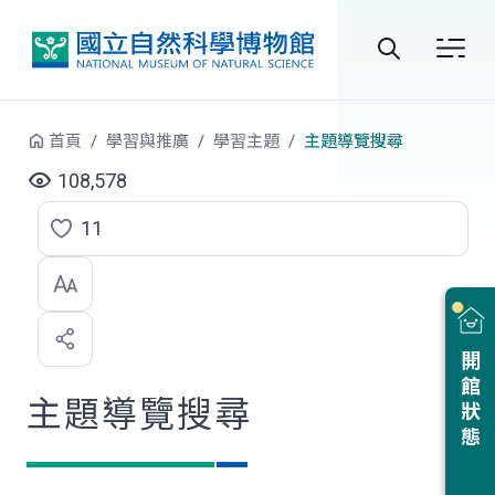
跳到中央內容區塊
全
站
首頁
學習與推廣
學習主題
主題導覽搜尋
搜
108,578
尋
11
點
選
喜
開館狀態
歡
主題導覽搜尋