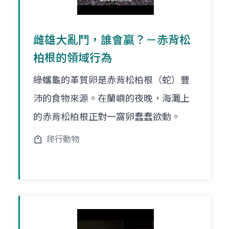
雌雄大亂鬥，誰會贏？－赤背松
柏根的領域行為
綠蠵龜的革質卵是赤背松柏根（蛇）豐
沛的食物來源。在蘭嶼的夜晚，海灘上
的赤背松柏根正對一窩卵蠢蠢欲動。
爬行動物