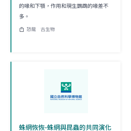
的喙和下顎，作用和現生鸚鵡的喙差不
多。
恐龍
古生物
蛛網恢恢-蛛網與昆蟲的共同演化