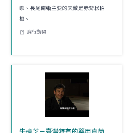
嶼、長尾南蜥主要的天敵是赤背松柏
根。
爬行動物
牛樟芝－臺灣特有的藥用真菌