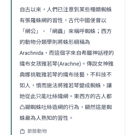
自古以來，人們已注意到某些種類蜘蛛
有張羅蛛網的習性，古代中國便曾以
「網公」、「網蟲」來稱呼蜘蛛；西方
的動物分類學則將蛛形綱稱為
Arachnida，而這個字來自希臘神話裡的
織布女孩雅若琴(Arachne)。傳說女神雅
典娜挑戰雅若琴的織布技藝，不料技不
如人，憤而施法將雅若琴變成蜘蛛，讓
她從此只能吐絲織網。東西方的古人都
凸顯蜘蛛吐絲造網的行為，顯然這是蜘
蛛最為人熟知的習性。
節肢動物