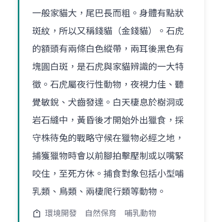
一般家貓大，尾巴長而粗。身體有點狀
斑紋，所以又稱錢貓（金錢貓）。石虎
的額頭有兩條白色縱帶，兩耳後黑色有
塊圓白斑，是石虎與家貓辨識的一大特
徵。石虎屬夜行性動物，夜視力佳、聽
覺敏銳、犬齒發達。白天棲息於樹洞或
岩石縫中，黃昏後才開始外出獵食，採
守株待兔的戰略守候在獵物必經之地，
捕獲獵物時會以前腳拍擊壓制或以嘴緊
咬住，至死方休。捕食對象包括小型哺
乳類、鳥類、兩棲爬行類等動物。
環境開發
自然保育
哺乳動物