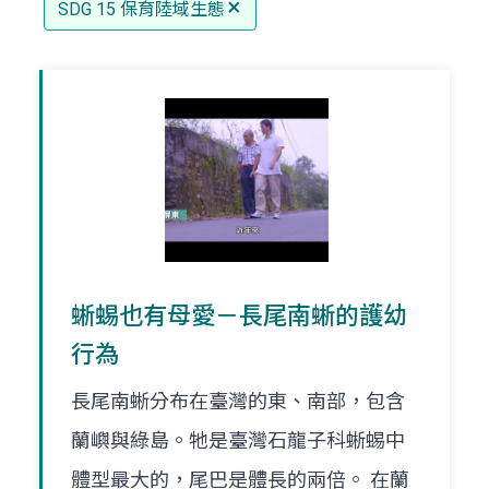
SDG 15 保育陸域生態
蜥蜴也有母愛－長尾南蜥的護幼
行為
長尾南蜥分布在臺灣的東、南部，包含
蘭嶼與綠島。牠是臺灣石龍子科蜥蜴中
體型最大的，尾巴是體長的兩倍。 在蘭