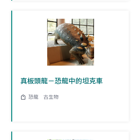
真板頭龍－恐龍中的坦克車
恐龍
古生物