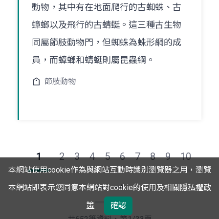
動物，其中有在地面爬行的古蜘蛛、古
蟑螂以及飛行的古蜻蜓。這三種古生物
同屬節肢動物門，但蜘蛛為蛛形綱的成
員，而蟑螂和蜻蜓則屬昆蟲綱。
節肢動物
1
2
3
4
5
6
7
8
9
10
本網站使用cookie作為與網站互動時識別瀏覽器之用，瀏覽
本網站即表示您同意本網站對cookie的使用及相關
隱私權政
下
最
策
確認
一
後
頁
一