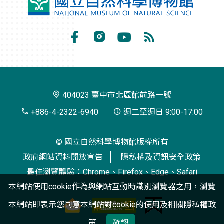
國
立
自
Facebook
Instagram
Youtube
RSS
然
訂
科
閱
學
404023 臺中市北區館前路一號
博
+886-4-2322-6940
週二至週日 9:00-17:00
物
© 國立自然科學博物館版權所有
館
政府網站資料開放宣告
隱私權及資訊安全政策
最佳瀏覽體驗：Chrome、Firefox、Edge、Safari
本網站使用cookie作為與網站互動時識別瀏覽器之用，瀏覽
本網站即表示您同意本網站對cookie的使用及相關
隱私權政
策
確認