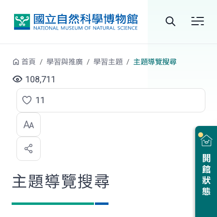
跳到中央內容區塊
全
站
首頁
學習與推廣
學習主題
主題導覽搜尋
搜
108,711
尋
11
點
選
喜
開館狀態
歡
主題導覽搜尋