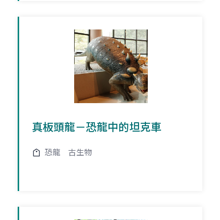
真板頭龍－恐龍中的坦克車
恐龍
古生物