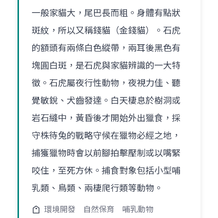
一般家貓大，尾巴長而粗。身體有點狀
斑紋，所以又稱錢貓（金錢貓）。石虎
的額頭有兩條白色縱帶，兩耳後黑色有
塊圓白斑，是石虎與家貓辨識的一大特
徵。石虎屬夜行性動物，夜視力佳、聽
覺敏銳、犬齒發達。白天棲息於樹洞或
岩石縫中，黃昏後才開始外出獵食，採
守株待兔的戰略守候在獵物必經之地，
捕獲獵物時會以前腳拍擊壓制或以嘴緊
咬住，至死方休。捕食對象包括小型哺
乳類、鳥類、兩棲爬行類等動物。
環境開發
自然保育
哺乳動物