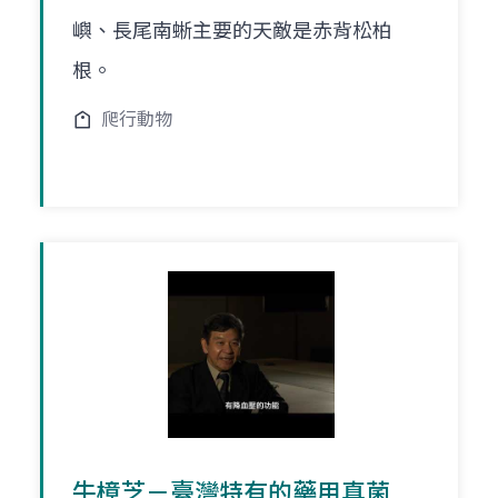
嶼、長尾南蜥主要的天敵是赤背松柏
根。
爬行動物
牛樟芝－臺灣特有的藥用真菌