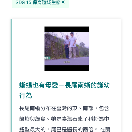
SDG 15 保育陸域生態
蜥蜴也有母愛－長尾南蜥的護幼
行為
長尾南蜥分布在臺灣的東、南部，包含
蘭嶼與綠島。牠是臺灣石龍子科蜥蜴中
體型最大的，尾巴是體長的兩倍。 在蘭