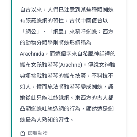
自古以來，人們已注意到某些種類蜘蛛
有張羅蛛網的習性，古代中國便曾以
「網公」、「網蟲」來稱呼蜘蛛；西方
的動物分類學則將蛛形綱稱為
Arachnida，而這個字來自希臘神話裡的
織布女孩雅若琴(Arachne)。傳說女神雅
典娜挑戰雅若琴的織布技藝，不料技不
如人，憤而施法將雅若琴變成蜘蛛，讓
她從此只能吐絲織網。東西方的古人都
凸顯蜘蛛吐絲造網的行為，顯然這是蜘
蛛最為人熟知的習性。
節肢動物