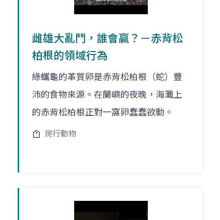
雌雄大亂鬥，誰會贏？－赤背松
柏根的領域行為
綠蠵龜的革質卵是赤背松柏根（蛇）豐
沛的食物來源。在蘭嶼的夜晚，海灘上
的赤背松柏根正對一窩卵蠢蠢欲動。
爬行動物