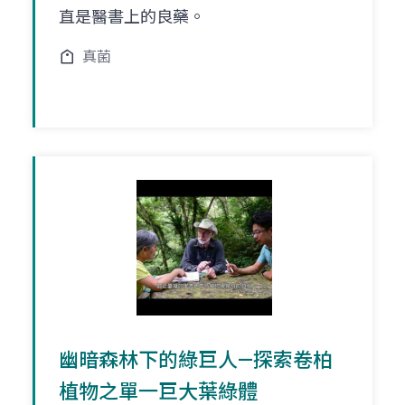
直是醫書上的良藥。
真菌
幽暗森林下的綠巨人—探索卷柏
植物之單一巨大葉綠體