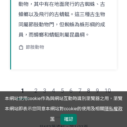
動物，其中有在地面爬行的古蜘蛛、古
蟑螂以及飛行的古蜻蜓。這三種古生物
同屬節肢動物門，但蜘蛛為蛛形綱的成
員，而蟑螂和蜻蜓則屬昆蟲綱。
節肢動物
1
2
3
4
5
6
7
8
9
10
本網站使用cookie作為與網站互動時識別瀏覽器之用，瀏覽
本網站即表示您同意本網站對cookie的使用及相關
隱私權政
下
最
策
確認
一
後
頁
一