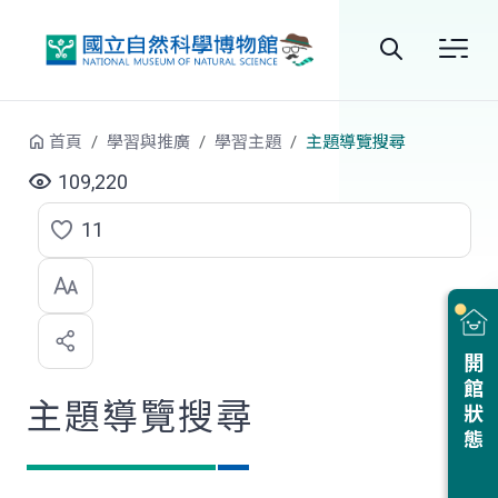
跳到中央內容區塊
全
站
首頁
學習與推廣
學習主題
主題導覽搜尋
搜
109,220
尋
11
點
選
喜
開館狀態
歡
主題導覽搜尋