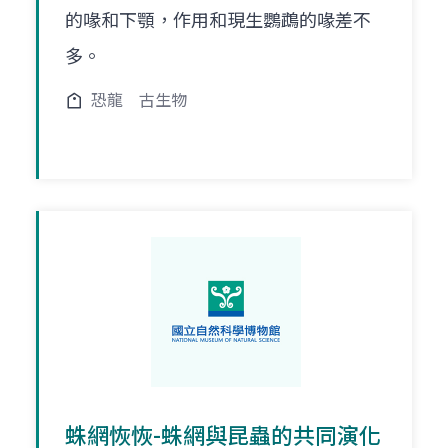
的喙和下顎，作用和現生鸚鵡的喙差不
多。
恐龍
古生物
蛛網恢恢-蛛網與昆蟲的共同演化