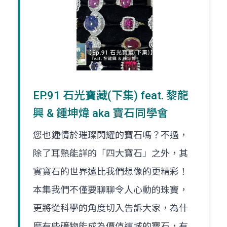
EP.91 石光寶藏(下集) feat. 黎龍
興 & 鍾坤煒 aka 寶石同學會
您也鍾情於璀璨閃耀的寶石嗎？不過，
除了耳熟能詳的「四大寶石」之外，其
實寶石的世界遠比我們想像的更精彩！
本集我們不僅要聊聊令人心動的珠寶，
更將從科學的角度切入告訴大家，為什
麼有些礦物能成為價值連城的寶石，有