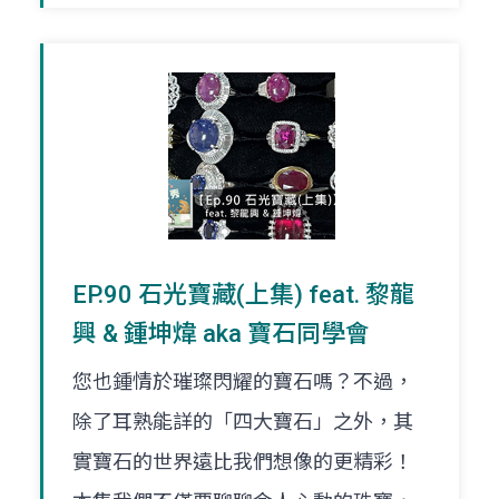
EP.90 石光寶藏(上集) feat. 黎龍
興 & 鍾坤煒 aka 寶石同學會
您也鍾情於璀璨閃耀的寶石嗎？不過，
除了耳熟能詳的「四大寶石」之外，其
實寶石的世界遠比我們想像的更精彩！