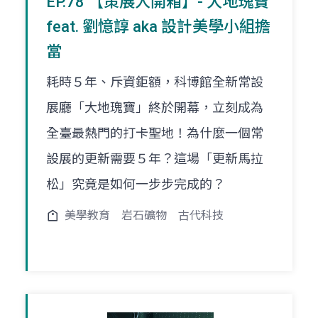
EP.78 【策展人開箱】- 大地瑰寶
feat. 劉憶諄 aka 設計美學小組擔
當
耗時５年、斥資鉅額，科博館全新常設
展廳「大地瑰寶」終於開幕，立刻成為
全臺最熱門的打卡聖地！為什麼一個常
設展的更新需要５年？這場「更新馬拉
松」究竟是如何一步步完成的？
美學教育
岩石礦物
古代科技