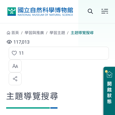
跳到中央內容區塊
全
站
首頁
學習與推廣
學習主題
主題導覽搜尋
搜
117,013
尋
11
點
選
喜
開館狀態
歡
主題導覽搜尋