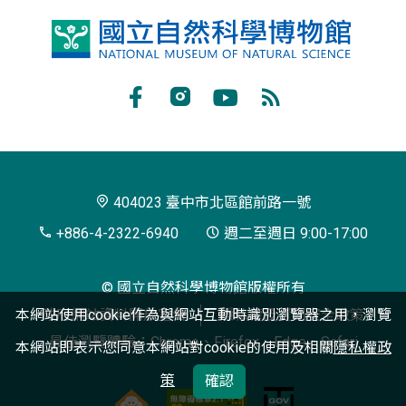
國
立
自
Facebook
Instagram
Youtube
RSS
然
訂
科
閱
學
404023 臺中市北區館前路一號
博
+886-4-2322-6940
週二至週日 9:00-17:00
物
© 國立自然科學博物館版權所有
館
本網站使用cookie作為與網站互動時識別瀏覽器之用，瀏覽
政府網站資料開放宣告
隱私權及資訊安全政策
最佳瀏覽體驗：Chrome、Firefox、Edge、Safari
本網站即表示您同意本網站對cookie的使用及相關
隱私權政
策
確認