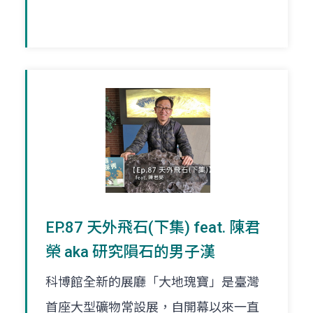
EP.87 天外飛石(下集) feat. 陳君
榮 aka 研究隕石的男子漢
科博館全新的展廳「大地瑰寶」是臺灣
首座大型礦物常設展，自開幕以來一直