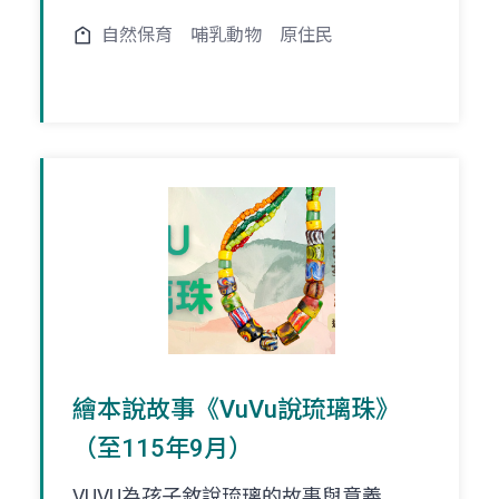
自然保育
哺乳動物
原住民
繪本說故事《VuVu說琉璃珠》
（至115年9月）
VUVU為孩子敘說琉璃的故事與意義