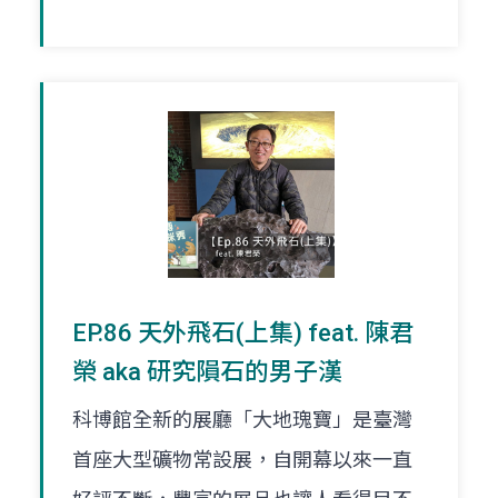
EP.86 天外飛石(上集) feat. 陳君
榮 aka 研究隕石的男子漢
科博館全新的展廳「大地瑰寶」是臺灣
首座大型礦物常設展，自開幕以來一直