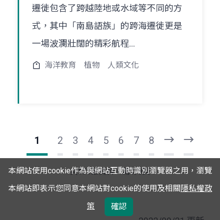
遷徙包含了跨越陸地或水域等不同的方
式，其中「南島語族」的跨海遷徙更是
一場波瀾壯闊的精彩航程...
海洋教育
植物
人類文化
1
2
3
4
5
6
7
8
下
最
一
後
頁
一
本網站使用cookie作為與網站互動時識別瀏覽器之用，瀏覽
共151筆資料，第1/8頁
頁
本網站即表示您同意本網站對cookie的使用及相關
隱私權政
策
確認