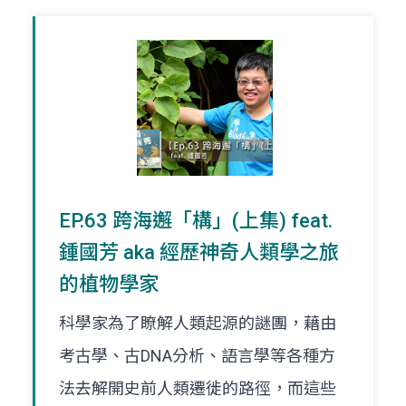
EP.63 跨海邂「構」(上集) feat.
鍾國芳 aka 經歷神奇人類學之旅
的植物學家
科學家為了瞭解人類起源的謎團，藉由
考古學、古DNA分析、語言學等各種方
法去解開史前人類遷徙的路徑，而這些