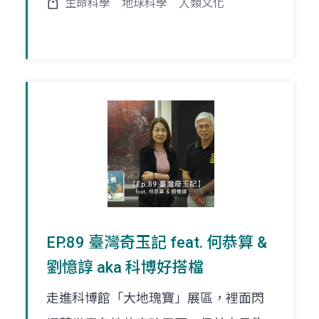
生命科學
地球科學
人類文化
EP.89 臺灣奇玉記 feat. 何恭算 &
劉憶諄 aka 科博好搭檔
走進科博館「大地瑰寶」展區，裡面閃