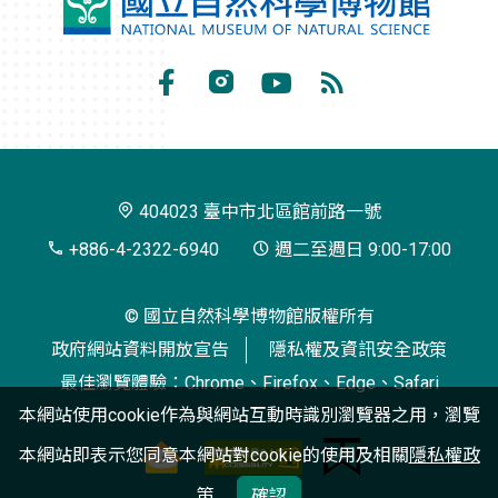
國
立
自
Facebook
Instagram
Youtube
RSS
然
訂
科
閱
學
404023 臺中市北區館前路一號
博
+886-4-2322-6940
週二至週日 9:00-17:00
物
© 國立自然科學博物館版權所有
館
政府網站資料開放宣告
隱私權及資訊安全政策
最佳瀏覽體驗：Chrome、Firefox、Edge、Safari
本網站使用cookie作為與網站互動時識別瀏覽器之用，瀏覽
本網站即表示您同意本網站對cookie的使用及相關
隱私權政
策
確認