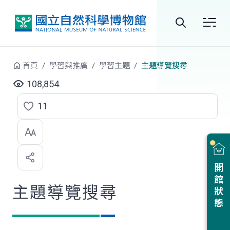
跳到中央內容區塊
全
站
首頁
學習與推廣
學習主題
主題導覽搜尋
搜
108,854
尋
11
點
選
喜
開館狀態
歡
主題導覽搜尋